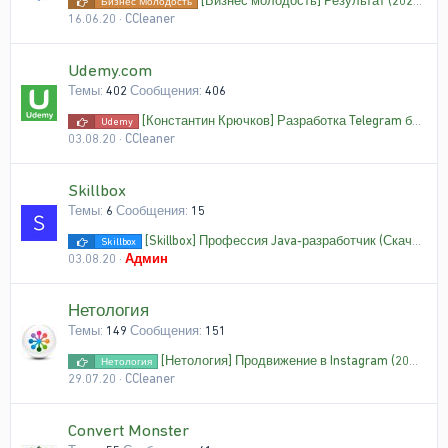
[Бизнес молодость] Результат (2020) [Пётр Осипов]
Бизнес Молодость
16.06.20
CCleaner
Udemy.com
Темы
402
Сообщения
406
[Константин Крючков] Разработка Telegram ботов на Python (2020)
Udemy
03.08.20
CCleaner
Skillbox
Темы
6
Сообщения
15
[Skillbox] Профессия Java-разработчик (Скачать бесплатно)
Skillbox
03.08.20
Админ
Нетология
Темы
149
Сообщения
151
[Нетология] Продвижение в Instagram (2020)
Нетология
29.07.20
CCleaner
Convert Monster