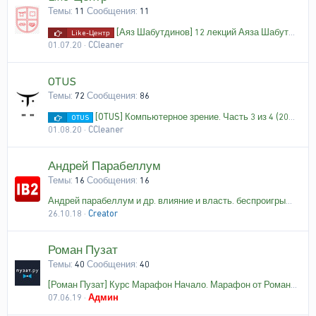
Темы
11
Сообщения
11
[Аяз Шабутдинов] 12 лекций Аяза Шабутдитнова
Like-Центр
01.07.20
CCleaner
OTUS
Темы
72
Сообщения
86
[OTUS] Компьютерное зрение. Часть 3 из 4 (2020)
OTUS
01.08.20
CCleaner
Андрей Парабеллум
Темы
16
Сообщения
16
Андрей парабеллум и др. влияние и власть. беспроигрышные техники
26.10.18
Creator
Роман Пузат
Темы
40
Сообщения
40
[Роман Пузат] Курс Марафон Начало. Марафон от Романа Пузата (Весна 2019)
07.06.19
Админ