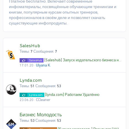
Платное бесплатно. Включает современные
инфоматериалы, посвящённые обучающим тренингам и
книгам, популярным курсам опытных тренеров,
профессионалов в своём деле и позволяет скачать
существующие инфопродукты.
SalesHub
Темы
7
Сообщения
7
[Saleshub] Запуск издательского бизнеса на Amazon. Мастер-группа (2017)
SalesHub
17.01.20
Ulyana K.
Lynda.com
Темы
51
Сообщения
53
[lynda.com] Работаем Удалённо
Lynda.com
23.06.20
CCleaner
Бизнес Молодость
Темы
53
Сообщения
53