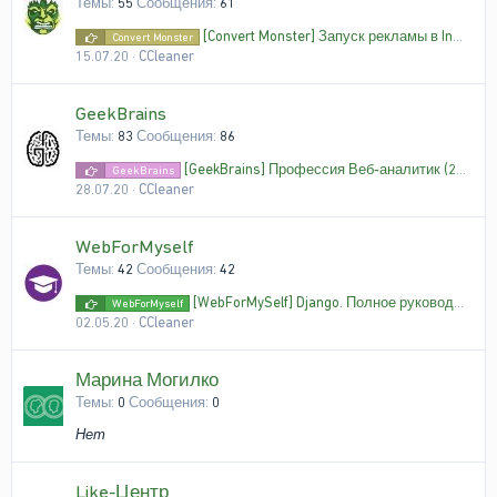
Темы
55
Сообщения
61
[Convert Monster] Запуск рекламы в Instagram за 2 дня (2020)
Convert Monster
15.07.20
CCleaner
GeekBrains
Темы
83
Сообщения
86
[GeekBrains] Профессия Веб-аналитик (2020)
GeekBrains
28.07.20
CCleaner
WebForMyself
Темы
42
Сообщения
42
[WebForMySelf] Django. Полное руководство (2020)
WebForMyself
02.05.20
CCleaner
Марина Могилко
Темы
0
Сообщения
0
Нет
Like-Центр