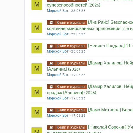
М
суперспособностей (2026)
Морской Бот
22.06.26
[Лиз Райс] Безопасн
Книги и журналы
М
контейнеризированных приложений. 2-е из
Морской Бот
22.06.26
[Невилл Годдард] 11 
Книги и журналы
М
Морской Бот
20.06.26
[Дамир Халилов] Нейр
Книги и журналы
М
[Альпина] (2026)
Морской Бот
19.06.26
[Дамир Халилов] Ней
Книги и журналы
М
продаж [Альпина] (2026)
Морской Бот
19.06.26
[Дамо Митчелл] Белая
Книги и журналы
М
Морской Бот
17.06.26
[Николай Сорокин] Уч
Книги и журналы
М