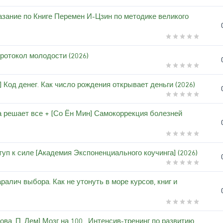
азание по Книге Перемен И-Цзин по методике великого
ротокол молодости (2026)
] Код денег. Как число рождения открывает деньги (2026)
а решает все + [Со Ён Мин] Самокоррекция болезней
уп к силе [Академия Экспоненциального коучинга] (2026)
ралич выбора. Как не утонуть в море курсов, книг и
рова, П. Лем] Мозг на 100 . Интенсив-тренинг по развитию