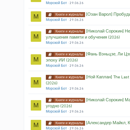
Морской Бот
29.06.26
[Озан Варол] Пробуди
Книги и журналы
М
Морской Бот
29.06.26
[Николай Сорокин] Н
Книги и журналы
М
улучшения памяти и обучения (2026)
Морской Бот
29.06.26
[Фань Вэньцзе, Ли Цз
Книги и журналы
М
эпоху ИИ (2026)
Морской Бот
29.06.26
[Ной Каплан] The Las
Книги и журналы
М
(2026)
Морской Бот
29.06.26
[Николай Сорокин] Ма
Книги и журналы
М
угодно (2026)
Морской Бот
29.06.26
[Александер Майкл, Ку
Книги и журналы
М
Морской Бот
29.06.26