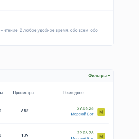
 – чтение. В любое удобное время, обо всем, обо
Фильтры
ты
Просмотры
Последнее
29.06.26
0
655
М
Морской Бот
29.06.26
0
109
М
Морской Бот