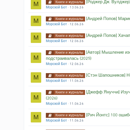
[Роджер Дж. Вулджер] 
Книги и журналы
М
Морской Бот
13.06.26
[Андрей Попов] Марин
Книги и журналы
М
Морской Бот
12.06.26
[Андрей Попов] Хачап
Книги и журналы
М
Морской Бот
12.06.26
[Автор] Мышление из
Книги и журналы
М
подстраивалась (2025)
Морской Бот
12.06.26
[Стэн Шапошников] Не
Книги и журналы
М
Морской Бот
11.06.26
[Джефф Януччи] Изуча
Книги и журналы
М
(2026)
Морской Бот
11.06.26
[Рич Йонтс] 100 ошибо
Книги и журналы
М
Морской Бот
11.06.26