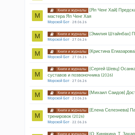
[Яп Ченг Хай] Предск
Книги и журналы
М
мастера Яп Ченг Хая
Морской Бот
28.06.26
[Эмилия Штайнбах] П
Книги и журналы
М
Морской Бот
27.06.26
[Кристина Егиазарова
Книги и журналы
М
Морской Бот
27.06.26
[Сергей Шевц] Осанк
Книги и журналы
М
суставов и позвоночника (2026)
Морской Бот
27.06.26
[Михаил Саидов] Дост
Книги и журналы
М
Морской Бот
23.06.26
[Елена Селезнева] Па
Книги и журналы
М
тренировок (2026)
Морской Бот
22.06.26
[О. Кинякина, Т. Заха
Книги и журналы