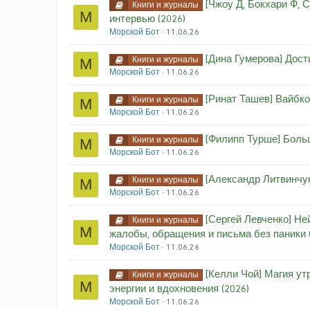
[Чжоу Д, Бокхари Ф, С
Книги и журналы
М
интервью (2026)
Морской Бот
11.06.26
[Дина Гумерова] Дост
Книги и журналы
М
Морской Бот
11.06.26
[Ринат Ташев] Вайбко
Книги и журналы
М
Морской Бот
11.06.26
[Филипп Турше] Больш
Книги и журналы
М
Морской Бот
11.06.26
[Александр Литвинчук
Книги и журналы
М
Морской Бот
11.06.26
[Сергей Левченко] Не
Книги и журналы
М
жалобы, обращения и письма без паники 
Морской Бот
11.06.26
[Келли Чой] Магия ут
Книги и журналы
М
энергии и вдохновения (2026)
Морской Бот
11.06.26