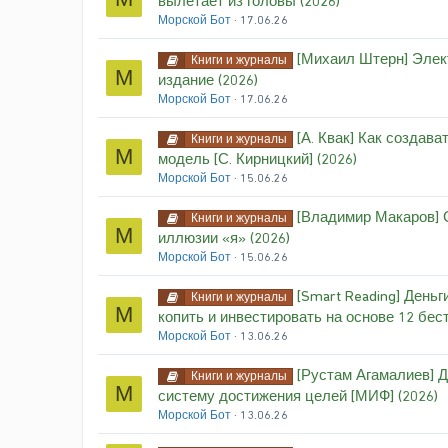
вылетает из головы (2026)
Морской Бот
17.06.26
[Михаил Штерн] Элект
Книги и журналы
М
издание (2026)
Морской Бот
17.06.26
[А. Квак] Как созда
Книги и журналы
М
модель [С. Кирницкий] (2026)
Морской Бот
15.06.26
[Владимир Макаров] 
Книги и журналы
М
иллюзии «я» (2026)
Морской Бот
15.06.26
[Smart Reading] Деньг
Книги и журналы
М
копить и инвестировать на основе 12 бес
Морской Бот
13.06.26
[Рустам Агамалиев] Д
Книги и журналы
М
систему достижения целей [МИФ] (2026)
Морской Бот
13.06.26