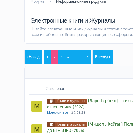
Форумы
Информационные продукты
Электронные книги и Журналы
Читайте электронные книги, журналы и статьи в текс
всех и побольше. Книги, раскрывающие все сферы жи
Назад
1
2
3
4
...
105
Вперёд
Заголовок
[Ларс Герберт] Психо
Книги и журналы
М
отношениях (2026)
Морской Бот
29.06.26
[Мишель Кейган] Полн
Книги и журналы
М
до ETF и IPO (2026)