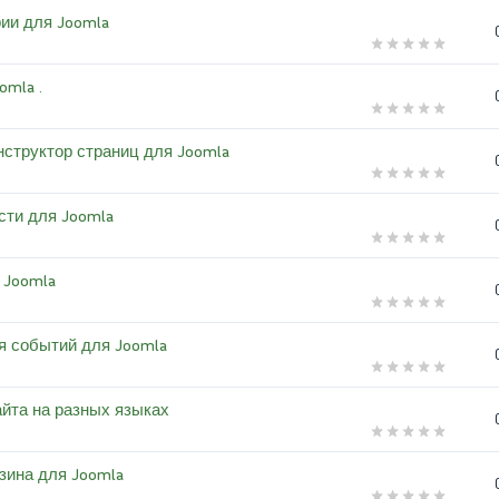
ории для Joomla
omla .
конструктор страниц для Joomla
ости для Joomla
я Joomla
ря событий для Joomla
айта на разных языках
азина для Joomla