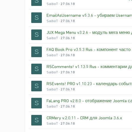
S
SaiboT
27.06.18
EmailAsUsername v5.3.6 - убираем Userna
S
SaiboT
27.06.18
JUX Mega Menu v3.2.6 - модуль мега меню
S
SaiboT
27.06.18
FAQ Book Pro v3.5.3 Rus - компонент час
S
SaiboT
27.06.18
RSComments! v1.13.5 Rus - комментарии д
S
SaiboT
27.06.18
RSEvents! PRO v1.10.23 - календарь собы
S
SaiboT
27.06.18
FaLang PRO v2.8.0 - отображение Joomla с
S
SaiboT
27.06.18
CRMery v.2.0.11 - CRM для Joomla 3.6.x
S
SaiboT
27.06.18