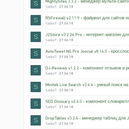
MightySites 3.3.2 - менеджер мульти-сайт
S
SaiboT
27.06.18
RSFirewall v2.11.9 - файрвол для сайтов н
S
SaiboT
27.06.18
J2Store v3.2.24 Pro - интернет-магазин дл
S
SaiboT
27.06.18
AutoTweet NG Pro Joocial v8.14.0 - кроссп
S
SaiboT
27.06.18
DJ-Reviews v1.2.2 - компонент отзывов и 
S
SaiboT
27.06.18
Minitek Live Search v3.4.4 - умный поиск н
S
SaiboT
27.06.18
SEO Glossary v2.4.0 - компонент словаря/
S
SaiboT
27.06.18
DropTables v3.2.4 - менеджер таблиц для 
S
SaiboT
27.06.18