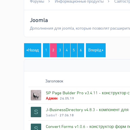
Форумы
Информационные продукты
Сайтост
Joomla
Дополнения для joomla, которые позволят расширит
Назад
1
2
3
4
5
6
Вперёд
Заголовок
SP Page Builder Pro v3.4.11 - конструктор
Админ
24.05.19
J-BusinessDirectory v4.8.3 - компонент дл
S
SaiboT
27.06.18
Convert Forms v1.0.6 - конструктор форм 
S