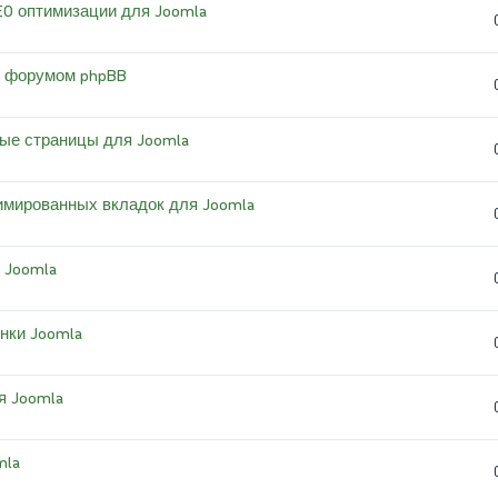
SEO оптимизации для Joomla
 с форумом phpBB
левые страницы для Joomla
нимированных вкладок для Joomla
 Joomla
инки Joomla
ля Joomla
mla