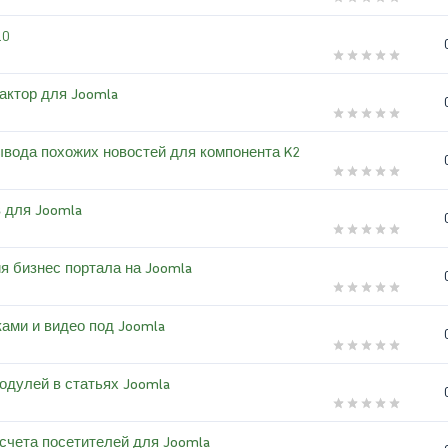
.0
дактор для Joomla
 вывода похожих новостей для компонента K2
в для Joomla
ция бизнес портала на Joomla
нками и видео под Joomla
 модулей в статьях Joomla
одсчета посетителей для Joomla