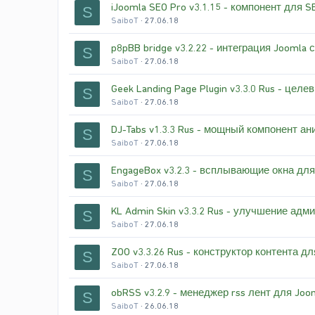
iJoomla SEO Pro v3.1.15 - компонент для 
S
SaiboT
27.06.18
p8pBB bridge v3.2.22 - интеграция Joomla
S
SaiboT
27.06.18
Geek Landing Page Plugin v3.3.0 Rus - це
S
SaiboT
27.06.18
DJ-Tabs v1.3.3 Rus - мощный компонент а
S
SaiboT
27.06.18
EngageBox v3.2.3 - всплывающие окна для
S
SaiboT
27.06.18
KL Admin Skin v3.3.2 Rus - улучшение адм
S
SaiboT
27.06.18
ZOO v3.3.26 Rus - конструктор контента д
S
SaiboT
27.06.18
obRSS v3.2.9 - менеджер rss лент для Joo
S
SaiboT
26.06.18