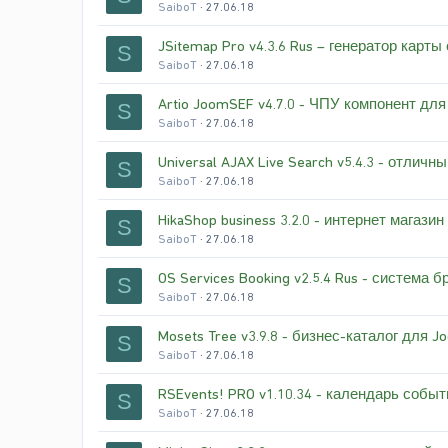
SaiboT
27.06.18
JSitemap Pro v4.3.6 Rus – генератор карты
S
SaiboT
27.06.18
Artio JoomSEF v4.7.0 - ЧПУ компонент для
S
SaiboT
27.06.18
Universal AJAX Live Search v5.4.3 - отличн
S
SaiboT
27.06.18
HikaShop business 3.2.0 - интернет магази
S
SaiboT
27.06.18
OS Services Booking v2.5.4 Rus - система 
S
SaiboT
27.06.18
Mosets Tree v3.9.8 - бизнес-каталог для J
S
SaiboT
27.06.18
RSEvents! PRO v1.10.34 - календарь собы
S
SaiboT
27.06.18