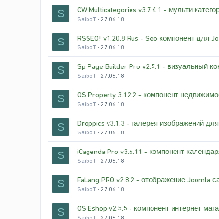
CW Multicategories v3.7.4.1 - мульти катег
S
SaiboT
27.06.18
RSSEO! v1.20.8 Rus - Seo компонент для Jo
S
SaiboT
27.06.18
Sp Page Builder Pro v2.5.1 - визуальный 
S
SaiboT
27.06.18
OS Property 3.12.2 - компонент недвижим
S
SaiboT
27.06.18
Droppics v3.1.3 - галерея изображений дл
S
SaiboT
27.06.18
iCagenda Pro v3.6.11 - компонент календа
S
SaiboT
27.06.18
FaLang PRO v2.8.2 - отображение Joomla с
S
SaiboT
27.06.18
OS Eshop v2.5.5 - компонент интернет маг
S
SaiboT
27.06.18