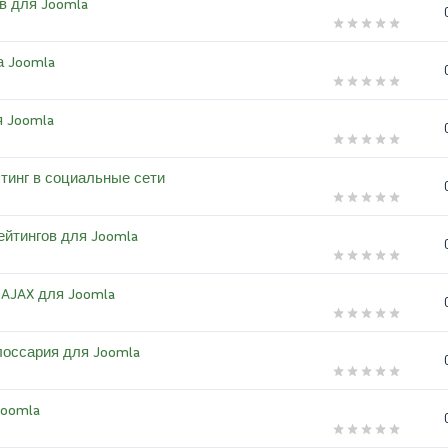
ов для Joomla
а Joomla
я Joomla
остинг в социальные сети
рейтингов для Joomla
а AJAX для Joomla
глоссария для Joomla
Joomla