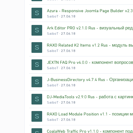
Azura - Responsive Joomla Page Builder v2.3
S
SaiboT
27.06.18
Ark Editor PRO v2.1.0 Rus - визуальный ре
S
SaiboT
27.06.18
RAXO Related K2 Items v1.2 Rus - модуль
S
SaiboT
27.06.18
JEXTN FAQ Pro v4.0.0 - компонент вопросо
S
SaiboT
27.06.18
J-BusinessDirectory v4.7.4 Rus - Организа
S
SaiboT
27.06.18
DJ-MediaTools v2.9.0 Rus - работа с карти
S
SaiboT
27.06.18
RAXO Load Module Position v1.1 - позиции
S
SaiboT
27.06.18
CoalaWeb Traffic Pro v1.1.0 - компонент п