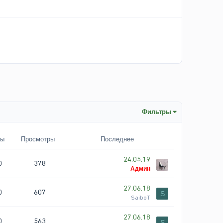
Фильтры
ты
Просмотры
Последнее
24.05.19
0
378
Админ
27.06.18
0
607
S
SaiboT
27.06.18
0
563
S