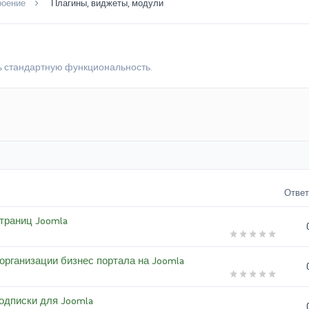
роение
Плагины, виджеты, модули
ь стандартную функциональность.
Отве
 страниц Joomla
я организации бизнес портала на Joomla
подписки для Joomla