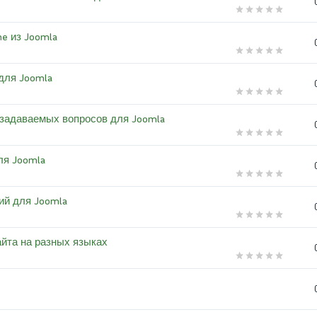
me из Joomla
 для Joomla
то задаваемых вопросов для Joomla
ля Joomla
тий для Joomla
айта на разных языках