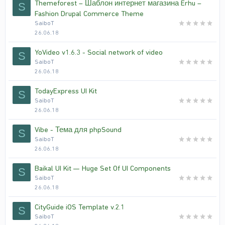
Themeforest – Шаблон интернет магазина Erhu –
S
Fashion Drupal Commerce Theme
SaiboT
26.06.18
YoVideo v1.6.3 - Social network of video
S
SaiboT
26.06.18
TodayExpress UI Kit
S
SaiboT
26.06.18
Vibe - Тема для phpSound
S
SaiboT
26.06.18
Baikal UI Kit — Huge Set Of UI Components
S
SaiboT
26.06.18
CityGuide iOS Template v.2.1
S
SaiboT