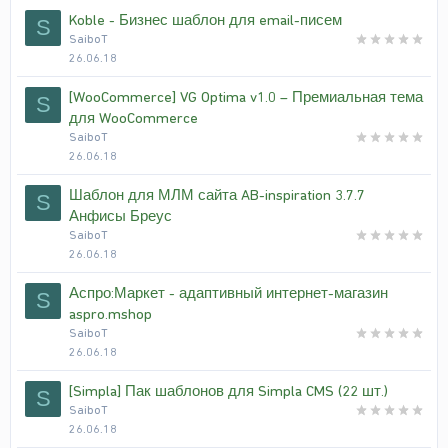
Koble - Бизнес шаблон для email-писем
S
SaiboT
26.06.18
[WooCommerce] VG Optima v1.0 – Премиальная тема
S
для WooCommerce
SaiboT
26.06.18
Шаблон для МЛМ сайта AB-inspiration 3.7.7
S
Анфисы Бреус
SaiboT
26.06.18
Аспро:Маркет - адаптивный интернет-магазин
S
aspro.mshop
SaiboT
26.06.18
[Simpla] Пак шаблонов для Simpla CMS (22 шт.)
S
SaiboT
26.06.18