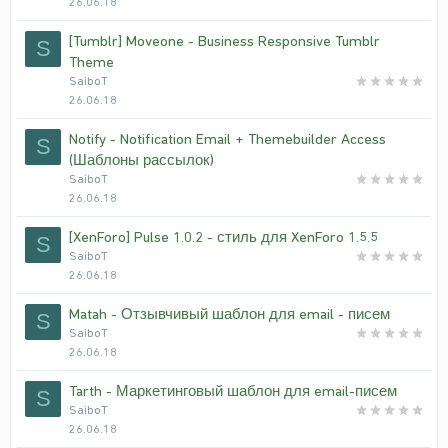
26.06.18
[Tumblr] Moveone - Business Responsive Tumblr
S
Theme
SaiboT
26.06.18
Notify - Notification Email + Themebuilder Access
S
(Шаблоны рассылок)
SaiboT
26.06.18
[XenForo] Pulse 1.0.2 - стиль для XenForo 1.5.5
S
SaiboT
26.06.18
Matah - Отзывчивый шаблон для email - писем
S
SaiboT
26.06.18
Tarth - Маркетинговый шаблон для email-писем
S
SaiboT
26.06.18