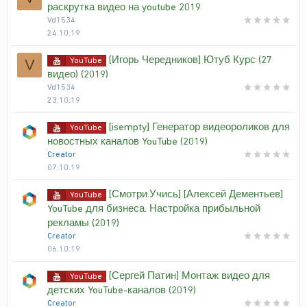
раскрутка видео на youtube 2019
Vd1534
24.10.19
[Игорь Чередников] Ютуб Курс (27
YouTube
V
видео) (2019)
Vd1534
23.10.19
[isempty] Генератор видеороликов для
YouTube
новостных каналов YouTube (2019)
Creator
07.10.19
[Смотри.Учись] [Алексей Дементьев]
YouTube
YouTube для бизнеса. Настройка прибыльной
рекламы (2019)
Creator
06.10.19
[Сергей Патин] Монтаж видео для
YouTube
детских YouTube-каналов (2019)
Creator