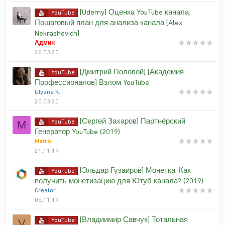
[Udemy] Оценка YouTube канала.
YouTube
Пошаговый план для анализа канала [Alex
Nekrashevich]
Админ
25.03.20
[Дмитрий Половой] [Академия
YouTube
Профессионалов] Взлом YouTube
Ulyana K.
20.03.20
[Сергей Захаров] Партнёрский
YouTube
M
Генератор YouTube (2019)
Matrix
21.11.19
[Эльдар Гузаиров] Монетка. Как
YouTube
получить монетизацию для Ютуб канала? (2019)
Creator
05.11.19
[Владиимир Савчук] Тотальная
YouTube
V