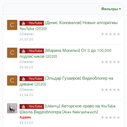
Фильтры
[Денис Коновалов] Новые алгоритмы
YouTube
C
YouTube (2020)
CCleaner
25.07.20
[Марина Могилко] От 0 до 100,000
YouTube
C
подписчиков (2020)
CCleaner
06.06.20
[Эльдар Гузаиров] Видеоблогер на
YouTube
C
диване (2020)
CCleaner
22.04.20
[Udemy] Авторское право на YouTube.
YouTube
Школа Видеоблогера [Alex Nekrashevich]
Админ
25.03.20