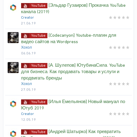
[Эльдар Гузаиров] Прокачка YouTube
YouTube
канала (2019)
Creator
21.06.19
[Codecanyon] Youtube-плагин для
YouTube
видео сайтов на Wordpress
Хохол
06.06.19
[А. Шулепов] ЮтубинаСила. YouTube
YouTube
для бизнеса. Как продавать товары и услуги и
продвигать бренды
Хохол
27.05.19
[Илья Емельянов] Новый мануал по
YouTube
Ютуб 2019
Creator
12.05.19
[Андрей Шатырко] Как превратить
YouTube