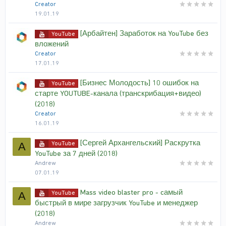
Creator
19.01.19
[Арбайтен] Заработок на YouTube без
YouTube
вложений
Creator
17.01.19
[Бизнес Молодость] 10 ошибок на
YouTube
старте YOUTUBE-канала (транскрибация+видео)
(2018)
Creator
16.01.19
[Сергей Архангельский] Раскрутка
YouTube
A
YouTube за 7 дней (2018)
Andrew
07.01.19
Mass video blaster pro - cамый
YouTube
A
быстрый в мире загрузчик YouTube и менеджер
(2018)
Andrew