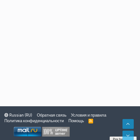
Russian (RU)
Обратная связь
Условия и правила
Политика конфиденциальности
Помощь
R
СВЕ
S
S
СНИ