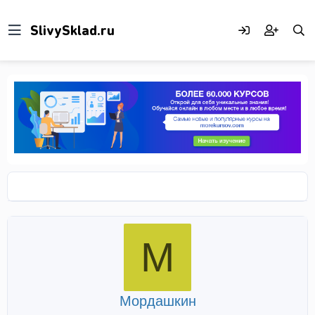
М
Мордашкин