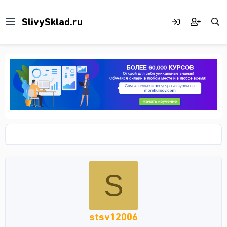
S
stsv12006