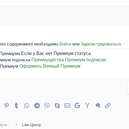
того содержимого необходимо
Войти
или
Зарегистрироваться
.
Если у Вас нет Премиум статуса:
Преимущества Премиум подписки
Оформить Вечный Премиум
er
Reddit
Pinterest
Tumblr
WhatsApp
Telegram
Viber
Skype
Электронная почта
Google
Yahoo
Evernote
Ссылка
Курсы онлайн школ - Бесплатное онлайн обучение
Like-Центр