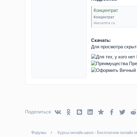
Концентрат
Концентрат
likecentre.ru
Скачать:
Для просмотра скры
Vkontakte
Odnoklassniki
Blogger
Linked In
Diaspora
Facebook
Twitt
Поделиться:
Форумы