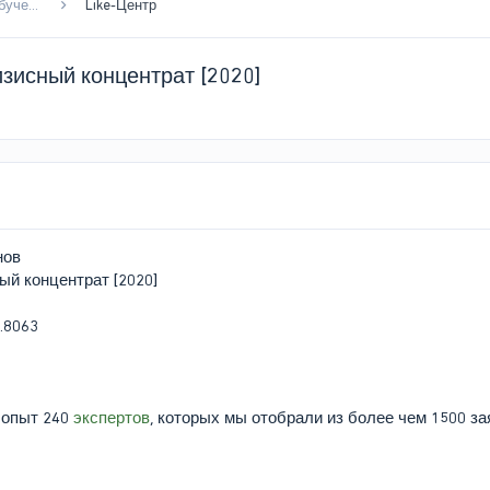
Курсы онлайн школ - Бесплатное онлайн обучение
Like-Центр
зисный концентрат [2020]
нов
ый концентрат [2020]
 опыт 240
экспертов
, которых мы отобрали из более чем 1500 за