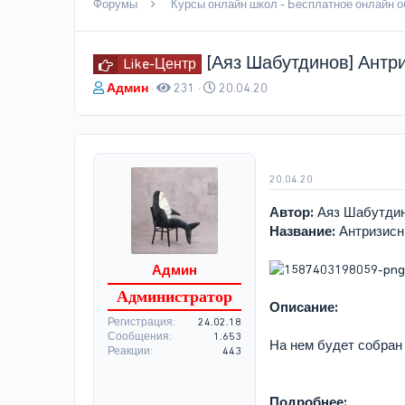
Форумы
[Аяз Шабутдинов] Антри
Like-Центр
А
Д
Админ
231
20.04.20
в
а
т
т
о
а
р
н
т
а
20.04.20
е
ч
м
а
Автор:
Аяз Шабутди
ы
л
Название:
Антризисн
а
Админ
Администратор
Описание:
Регистрация
24.02.18
Сообщения
1.653
На нем будет собран
Реакции
443
Подробнее: