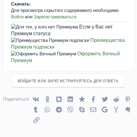
Скачать:
Для просмотра скрытого содержимого необходимо
Войти
или
Зарегистрироваться
.
Если у Вас нет
Премиум статуса:
Преимущества
Премиум подписки
Оформить Вечный
Премиум
ВОЙДИТЕ ИЛИ ЗАРЕГИСТРИРУЙТЕСЬ ДЛЯ ОТВЕТА.
Vkontakte
Odnoklassniki
Blogger
Linked In
Diaspora
Facebook
Twitter
Reddit
Pin
Поделиться:
Tumblr
WhatsApp
Telegram
Viber
Skype
Электронная почта
Google
Yahoo
Ev
Ссылка