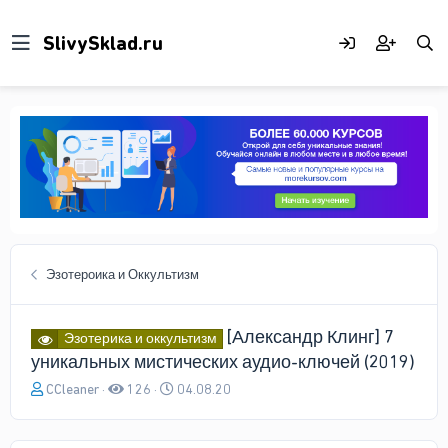
Эзотероика и Оккультизм
[Александр Клинг] 7
Эзотерика и оккультизм
уникальных мистических аудио-ключей (2019)
А
Д
CCleaner
126
04.08.20
в
а
т
т
о
а