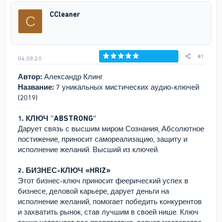
р
н
CCleaner
C
т
а
е
ч
м
а
ы
л
а
#1
04.08.20
Голосов: 0
Автор:
Александр Клинг
Название:
7 уникальных мистических аудио-ключей
(2019)
1. КЛЮЧ "ABSTRONG"
Дарует связь с высшим миром Сознания, Абсолютное
постижение, приносит самореализацию, защиту и
исполнение желаний. Высший из ключей.
2. БИЗНЕС-КЛЮЧ «HRIZ»
Этот бизнес-ключ приносит феерический успех в
бизнесе, деловой карьере, дарует деньги на
исполнение желаний, помогает победить конкурентов
и захватить рынок, став лучшим в своей нише. Ключ