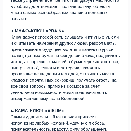
также устраняет все препятствия, дарует мастерство
в любом деле, помогает постичь истину, обрести
много самых разнообразных знаний и полезных
навыков.
3. ИНФО-КЛЮЧ «PRAIN»
Ключ дарует способность слышать интимные мысли
и считывать намерения других людей, разоблачать,
предсказывать будущее, взлеты и падения курсов
валют, ценных бумаг на фондовой бирже, предвидеть
исходы спортивных матчей в букмекерских конторах,
выигрывать Джекпоты в лотереях, находить
пропавшие вещи, деньги и людей, открывать места
кладов и спрятанных сокровищ, получать ответы на
все свои вопросы прямо из Космоса за счет
уникальной возможности мозга подключаться к
информационному полю Вселенной!
4. КАМА-КЛЮЧ «AIKLIM»
Самый удивительный из ключей приносит
исполнение любых желаний, удачную любовь,
привлекательность, красоту, силу обольщения,