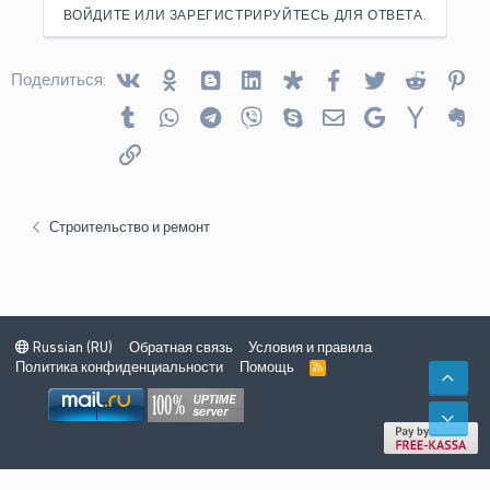
ВОЙДИТЕ ИЛИ ЗАРЕГИСТРИРУЙТЕСЬ ДЛЯ ОТВЕТА.
Vkontakte
Odnoklassniki
Blogger
Linked In
Diaspora
Facebook
Twitter
Reddit
Pin
Поделиться:
Tumblr
WhatsApp
Telegram
Viber
Skype
Электронная почта
Google
Yahoo
Ev
Ссылка
Строительство и ремонт
Russian (RU)
Обратная связь
Условия и правила
Политика конфиденциальности
Помощь
R
СВЕ
S
S
СНИ
Ширина
Запросов
18
Время
0.0847s
Память
6.58MB