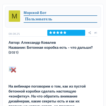
т
т
о
а
р
н
Морской Бот
М
т
а
Пользователь
е
ч
м
а
ы
л
а
#1
08.08.25
Голосов: 0
Автор: Александр Ковалев
Название: Бетонная коробка есть - что дальше?
(2021)
На вебинаре поговорим о том, как из пустой
бетонной коробки сделать настоящую
«конфетку». На что обратить внимание
дизайнерам, какие секреты есть и как их