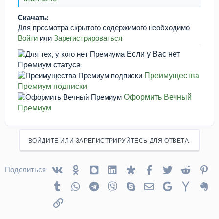
Скачать:
Для просмотра скрытого содержимого необходимо
Войти
или
Зарегистрироваться
.
Если у Вас нет
Премиум статуса:
Преимущества
Премиум подписки
Оформить Вечный
Премиум
ВОЙДИТЕ ИЛИ ЗАРЕГИСТРИРУЙТЕСЬ ДЛЯ ОТВЕТА.
Vkontakte
Odnoklassniki
Blogger
Linked In
Diaspora
Facebook
Twitter
Reddit
Pin
Поделиться:
Tumblr
WhatsApp
Telegram
Viber
Skype
Электронная почта
Google
Yahoo
Ev
Ссылка