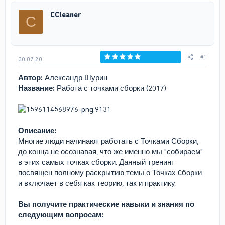
р
н
CCleaner
C
т
а
е
ч
м
а
ы
л
а
#1
30.07.20
Голосов: 0
Автор:
Александр Шурин
Название:
Работа с точками сборки (2017)
Описание:
Многие люди начинают работать с Точками Сборки,
до конца не осознавая, что же именно мы "собираем"
в этих самых точках сборки. Данный тренинг
посвящен полному раскрытию темы о Точках Cборки
и включает в себя как теорию, так и практику.
Вы получите практические навыки и знания по
следующим вопросам: