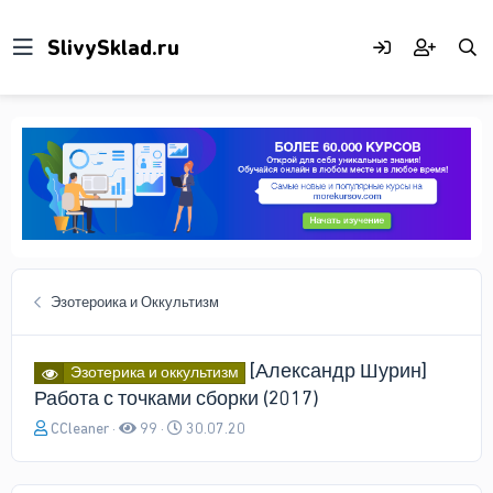
Эзотероика и Оккультизм
[Александр Шурин]
Эзотерика и оккультизм
Работа с точками сборки (2017)
А
Д
CCleaner
99
30.07.20
в
а
т
т
о
а