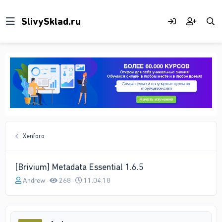
Xenforo
[Brivium] Metadata Essential 1.6.5
А
Д
Andrew
268
11.04.18
в
а
т
т
о
а
р
н