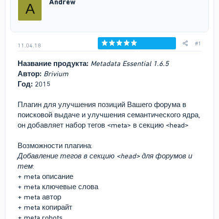
Andrew
A
т
а
е
ч
м
а
ы
л
а
#1
11.04.18
Голосов: 0
Название продукта:
Metadata Essential 1.6.5
Автор:
Brivium
Год:
2015
Плагин для улучшения позиций Вашего форума в
поисковой выдаче и улучшения семантического ядра,
он добавляет набор тегов <meta> в секцию <head>
Возможности плагина:
Добавление тегов в секцию <head> для форумов и
тем
:
+ meta описание
+ meta ключевые слова
+ meta автор
+ meta копирайт
+ meta robots