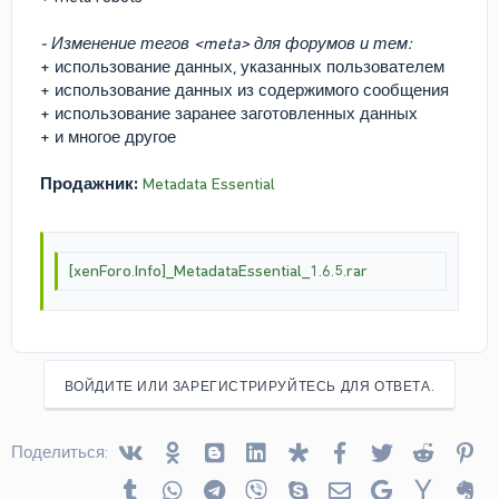
- Изменение тегов <meta> для форумов и тем:
+ использование данных, указанных пользователем
+ использование данных из содержимого сообщения
+ использование заранее заготовленных данных
+ и многое другое
Продажник:
Metadata Essential
[xenForo.Info]_MetadataEssential_1.6.5.rar
ВОЙДИТЕ ИЛИ ЗАРЕГИСТРИРУЙТЕСЬ ДЛЯ ОТВЕТА.
Vkontakte
Odnoklassniki
Blogger
Linked In
Diaspora
Facebook
Twitter
Reddit
Pin
Поделиться:
Tumblr
WhatsApp
Telegram
Viber
Skype
Электронная почта
Google
Yahoo
Ev