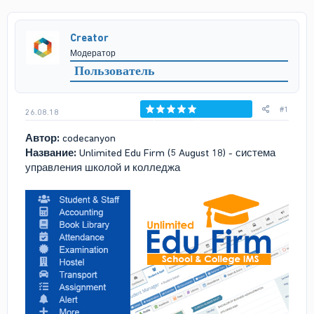
т
т
о
а
р
н
Creator
т
а
Модератор
е
ч
м
а
Пользователь
ы
л
а
#1
26.08.18
Голосов: 0
Автор:
codecanyon
Название:
Unlimited Edu Firm (5 August 18) - система
управления школой и колледжа