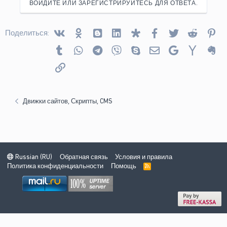
ВОЙДИТЕ ИЛИ ЗАРЕГИСТРИРУЙТЕСЬ ДЛЯ ОТВЕТА.
Vkontakte
Odnoklassniki
Blogger
Linked In
Diaspora
Facebook
Twitter
Reddit
Pin
Поделиться:
Tumblr
WhatsApp
Telegram
Viber
Skype
Электронная почта
Google
Yahoo
Ev
Ссылка
Движки сайтов, Скрипты, CMS
Russian (RU)
Обратная связь
Условия и правила
Политика конфиденциальности
Помощь
R
S
S
Ширина
Запросов
15
Время
0.0522s
Память
5.75MB