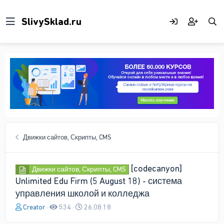
Движки сайтов, Скрипты, CMS
[codecanyon]
Движки сайтов, Скрипты, CMS
Unlimited Edu Firm (5 August 18) - система
управления школой и колледжа
А
Д
Creator
534
26.08.18
в
а