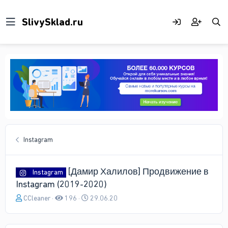
Instagram
[Дамир Халилов] Продвижение в
Instagram
Instagram (2019-2020)
А
Д
CCleaner
196
29.06.20
в
а
т
т
о
а