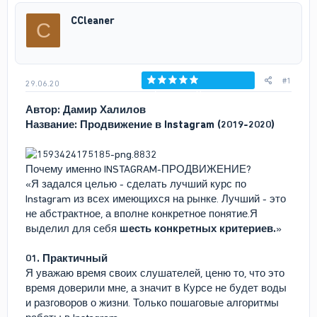
р
н
CCleaner
C
т
а
е
ч
м
а
ы
л
а
#1
29.06.20
Голосов: 0
Автор:
Дамир Халилов
Название: Продвижение в Instagram (2019-2020)
Почему именно INSTAGRAM-ПРОДВИЖЕНИЕ?
«Я задался целью - сделать лучший курс по
Instagram из всех имеющихся на рынке. Лучший - это
не абстрактное, а вполне конкретное понятие.Я
выделил для себя
шесть конкретных критериев.
»
01. Практичный
Я уважаю время своих слушателей, ценю то, что это
время доверили мне, а значит в Курсе не будет воды
и разговоров о жизни. Только пошаговые алгоритмы