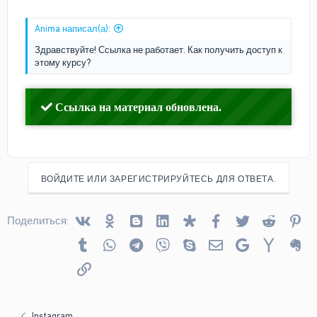
Anima написал(а):
Здравствуйте! Ссылка не работает. Как получить доступ к
этому курсу?
Ссылка на материал обновлена.
ВОЙДИТЕ ИЛИ ЗАРЕГИСТРИРУЙТЕСЬ ДЛЯ ОТВЕТА.
Vkontakte
Odnoklassniki
Blogger
Linked In
Diaspora
Facebook
Twitter
Reddit
Pin
Поделиться:
Tumblr
WhatsApp
Telegram
Viber
Skype
Электронная почта
Google
Yahoo
Ev
Ссылка
Instagram