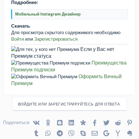
Подробнее:
Мобильный Instagram Дизайнер
Скачать
:
Для просмотра скрытого содержимого необходимо
Войти
или
Зарегистрироваться
.
Если у Вас нет
Премиум статуса:
Преимущества
Премиум подписки
Оформить Вечный
Премиум
ВОЙДИТЕ ИЛИ ЗАРЕГИСТРИРУЙТЕСЬ ДЛЯ ОТВЕТА.
Vkontakte
Odnoklassniki
Blogger
Linked In
Diaspora
Facebook
Twitter
Reddit
Pin
Поделиться:
Tumblr
WhatsApp
Telegram
Viber
Skype
Электронная почта
Google
Yahoo
Ev