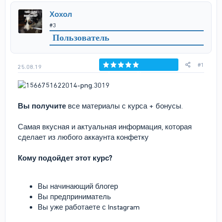
р
н
Хохол
т
а
#3
е
ч
м
а
Пользователь
ы
л
а
#1
25.08.19
Голосов: 0
Вы получите
все материалы с курса + бонусы.
Самая вкусная и актуальная информация, которая
сделает из любого аккаунта конфетку
Кому подойдет этот курс?
Вы начинающий блогер
Вы предприниматель
Вы уже работаете с Instagram