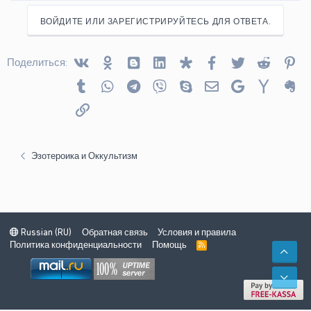
ВОЙДИТЕ ИЛИ ЗАРЕГИСТРИРУЙТЕСЬ ДЛЯ ОТВЕТА.
Vkontakte
Odnoklassniki
Blogger
Linked In
Diaspora
Facebook
Twitter
Reddit
Pin
Поделиться:
Tumblr
WhatsApp
Telegram
Viber
Skype
Электронная почта
Google
Yahoo
Ev
Ссылка
Эзотероика и Оккультизм
Russian (RU)
Обратная связь
Условия и правила
Политика конфиденциальности
Помощь
R
СВЕ
S
S
СНИ