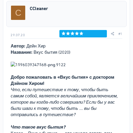
р
н
CCleaner
C
т
а
е
ч
м
а
ы
л
а
#1
29.07.20
Голосов: 0
Автор:
Дейн Хир
Название:
Вкус бытия (2020)
Добро пожаловать в «Вкус бытия» с доктором
Дэйном Хиром!
Что, если путешествие к тому, чтобы быть
самим собой, является величайшим приключением,
которое вы когда-либо совершали? Если бы у вас
были шаги к тому, чтобы быть ... вы бы
отправились в путешествие?
Что такое вкус бытия?