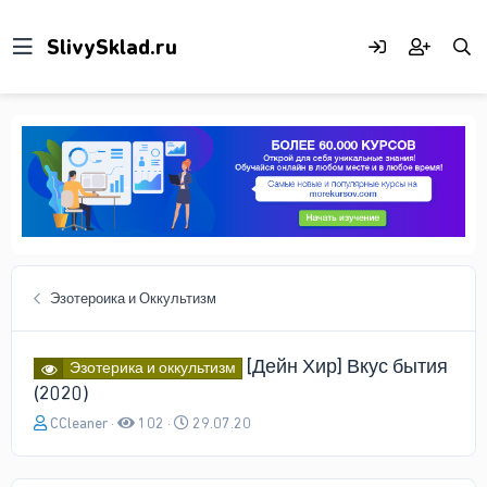
Эзотероика и Оккультизм
[Дейн Хир] Вкус бытия
Эзотерика и оккультизм
(2020)
А
Д
CCleaner
102
29.07.20
в
а
т
т
о
а