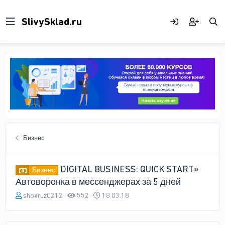
Бизнес
DIGITAL BUSINESS: QUICK START»
Бизнес
Автоворонка в мессенджерах за 5 дней
А
Д
shoxruz0212
552
18.03.18
в
а
т
т
о
а