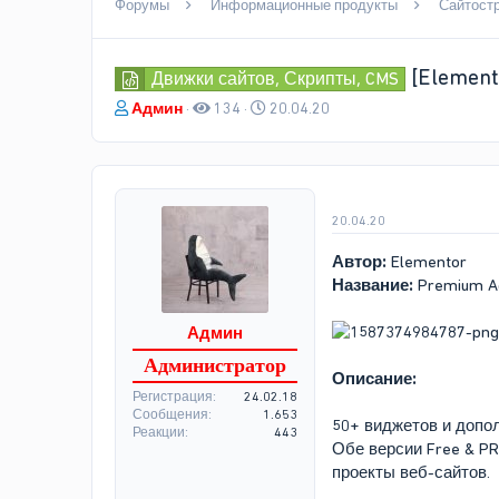
Форумы
Информационные продукты
Сайтост
[Element
Движки сайтов, Скрипты, CMS
А
Д
Админ
134
20.04.20
в
а
т
т
о
а
р
н
т
а
20.04.20
е
ч
м
а
Автор:
Elementor
ы
л
Название:
Premium Ad
а
Админ
Администратор
Описание:
Регистрация
24.02.18
Сообщения
1.653
50+ виджетов и допо
Реакции
443
Обе версии Free & PR
проекты веб-сайтов.