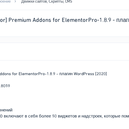
роение
Движки сайтов, Скрипты, CMS
or] Premium Addons for ElementorPro-1.8.9 - пла
dons for ElementorPro-1.8.9 - плагин WordPress [2020]
лнений
O включают в себя более 50 виджетов и надстроек, которые по