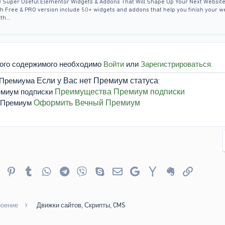
uper Useful Elementor Widgets & Addons That Will Shape Up Your Next Website
h Free & PRO version include 50+ widgets and addons that help you finish your w
ith…
того содержимого необходимо
Войти
или
Зарегистрироваться
.
Если у Вас нет Премиум статуса:
Преимущества Премиум подписки
Оформить Вечный Премиум
er
Reddit
Pinterest
Tumblr
WhatsApp
Telegram
Viber
Skype
Электронная почта
Google
Yahoo
Evernote
Ссылка
роение
Движки сайтов, Скрипты, CMS