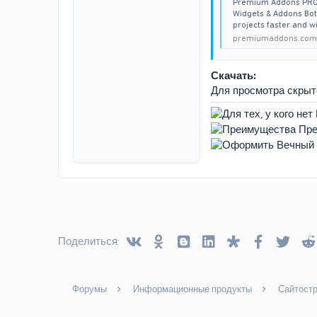
Premium Addons PRO S
Widgets & Addons Bot
projects faster and w
premiumaddons.com
Скачать:
Для просмотра скры
Vkontakte
Odnoklassniki
Blogger
Linked In
Diaspora
Facebook
Twitt
Поделиться:
Форумы
Информационные продукты
Сайтост