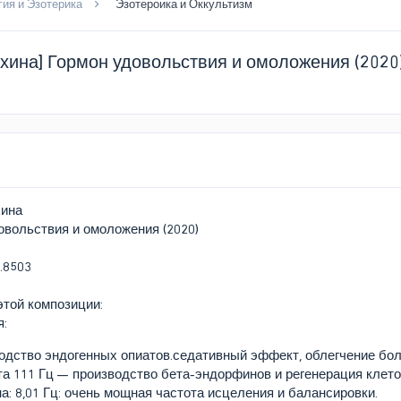
ия и Эзотерика
Эзотероика и Оккультизм
хина] Гормон удовольствия и омоложения (2020
ина
вольствия и омоложения (2020)
этой композиции:
я:
водство эндогенных опиатов.седативный эффект, облегчение бол
а 111 Гц — производство бета-эндорфинов и регенерация клето
а: 8,01 Гц: очень мощная частота исцеления и балансировки.