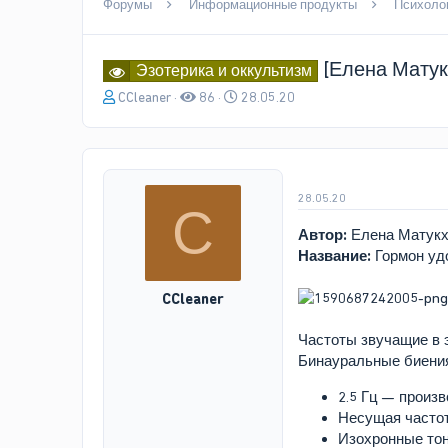
Форумы
Информационные продукты
Психолог
[Елена Матук
Эзотерика и оккультизм
А
Д
CCleaner
86
28.05.20
в
а
т
т
о
а
р
н
т
а
28.05.20
C
е
ч
м
а
Автор:
Елена Матукх
ы
л
Название:
Гормон удо
а
CCleaner
Частоты звучащие в 
Бинауральные биени
2.5 Гц — произ
Несущая частот
Изохронные тон