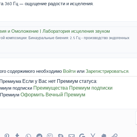
а 360 Гц — ощущение радости и исцеления.
вия и Омоложение | Лаборатория исцеления звуком
той композиции: Бинауральные биения: 2.5 Гц - производство эндогенных
того содержимого необходимо
Войти
или
Зарегистрироваться
.
Если у Вас нет Премиум статуса:
Преимущества Премиум подписки
Оформить Вечный Премиум
er
Reddit
Pinterest
Tumblr
WhatsApp
Telegram
Viber
Skype
Электронная почта
Google
Yahoo
Evernote
Ссылка