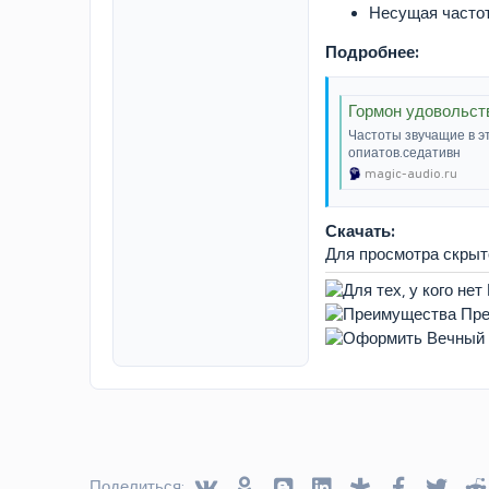
Несущая частот
Подробнее:
Гормон удовольст
Частоты звучащие в э
опиатов.седативн
magic-audio.ru
Скачать:
Для просмотра скры
Vkontakte
Odnoklassniki
Blogger
Linked In
Diaspora
Facebook
Twitt
Поделиться: