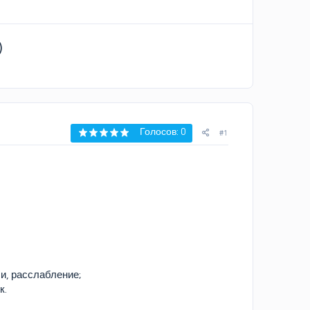
)
Голосов: 0
#1
и, расслабление;
к.