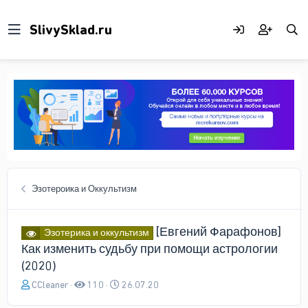
Эзотероика и Оккультизм
[Евгений Фарафонов]
Эзотерика и оккультизм
Как изменить судьбу при помощи астрологии
(2020)
А
Д
CCleaner
110
26.07.20
в
а