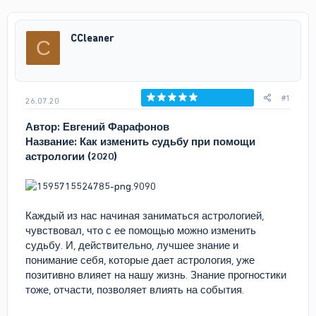
т
т
о
а
р
н
CCleaner
C
т
а
е
ч
м
а
ы
л
а
#1
26.07.20
Голосов: 0
Автор:
Евгений Фарафонов
Название: Как изменить судьбу при помощи
астрологии (2020)
Каждый из нас начиная заниматься астрологией,
чувствовал, что с ее помощью можно изменить
судьбу. И, действительно, лучшее знание и
понимание себя, которые дает астрология, уже
позитивно влияет на нашу жизнь. Знание прогностики
тоже, отчасти, позволяет влиять на события.