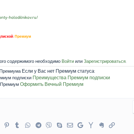
nty-holodilnikov.ru/
дпиской:
Премиум
того содержимого необходимо
Войти
или
Зарегистрироваться
.
Если у Вас нет Премиум статуса:
Преимущества Премиум подписки
Оформить Вечный Премиум
er
Reddit
Pinterest
Tumblr
WhatsApp
Telegram
Viber
Skype
Электронная почта
Google
Yahoo
Evernote
Ссылка