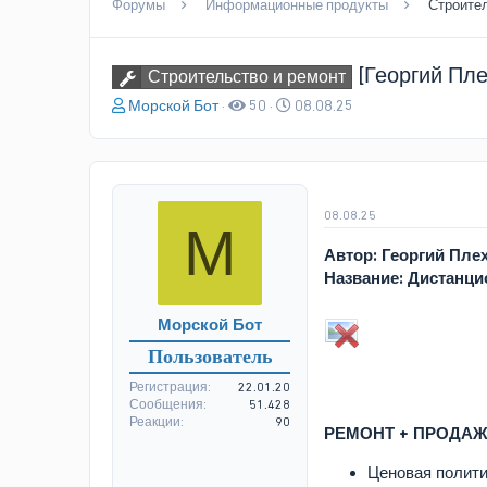
Форумы
Информационные продукты
Строител
[Георгий Пл
Строительство и ремонт
А
Д
Морской Бот
50
08.08.25
в
а
т
т
о
а
р
н
т
а
08.08.25
М
е
ч
м
а
Автор: Георгий Пле
ы
л
Название: Дистанц
а
Морской Бот
Пользователь
Регистрация
22.01.20
Сообщения
51.428
Реакции
90
РЕМОНТ + ПРОДА
Ценовая полит