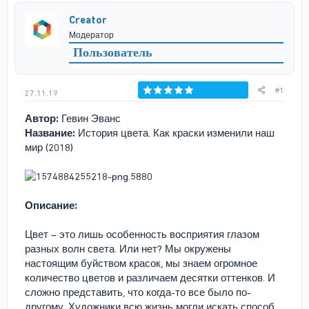
р
н
Creator
т
а
Модератор
е
ч
м
а
Пользователь
ы
л
а
#1
27.11.19
Голосов: 0
Автор:
Гевин Эванс
Название:
История цвета. Как краски изменили наш
мир (2018)
Описание:
Цвет – это лишь особенность восприятия глазом
разных волн света. Или нет? Мы окружены
настоящим буйством красок, мы знаем огромное
количество цветов и различаем десятки оттенков. И
сложно представить, что когда-то все было по-
другому. Художники всю жизнь могли искать способ