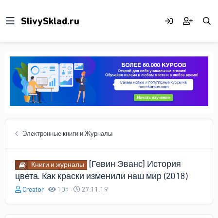
Электронные книги и Журналы
[Гевин Эванс] История
Книги и журналы
цвета. Как краски изменили наш мир (2018)
А
Д
Creator
105
27.11.19
в
а
т
т
о
а