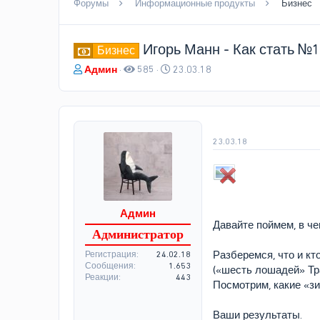
Форумы
Информационные продукты
Бизнес
Игорь Манн - Как стать №1
Бизнес
А
Д
Админ
585
23.03.18
в
а
т
т
о
а
р
н
т
а
23.03.18
е
ч
м
а
ы
л
а
Админ
Давайте поймем, в че
Администратор
Разберемся, что и кт
Регистрация
24.02.18
Сообщения
1.653
(«шесть лошадей» Тр
Реакции
443
Посмотрим, какие «з
Ваши результаты.