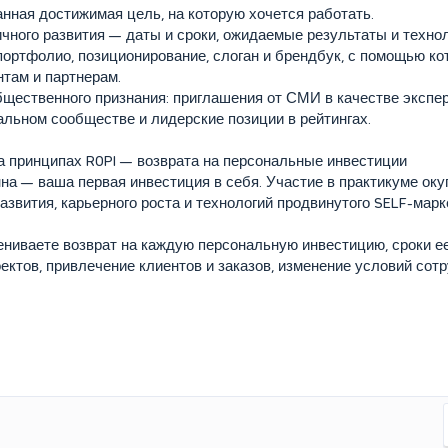
нная достижимая цель, на которую хочется работать.
ичного развития — даты и сроки, ожидаемые результаты и технол
портфолио, позиционирование, слоган и брендбук, с помощью к
там и партнерам.
бщественного признания: приглашения от СМИ в качестве экспер
альном сообществе и лидерские позиции в рейтингах.
а принципах ROPI — возврата на персональные инвестиции
а — ваша первая инвестиция в себя. Участие в практикуме окуп
звития, карьерного роста и технологий продвинутого SELF-марк
ниваете возврат на каждую персональную инвестицию, сроки е
ектов, привлечение клиентов и заказов, изменение условий сотр