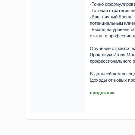
-Точно сформулирова
-Готовая стратегия л
-Ваш личный бренд: 
потенциальным клиен
-Выход на уровень о
статус в профессион
Обучение строится н
Практикум Игоря Манн
профессионального ра
В дальнейшем вы оце
(доходы от новых про
продажник