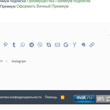
Преимущества Премиум подписки
Оформить Вечный Премиум
er
Reddit
Pinterest
Tumblr
WhatsApp
Telegram
Viber
Skype
Электронная почта
Google
Yahoo
Evernote
Ссылка
MM
Instagram
итика конфиденциальности
Помощь
R
S
S