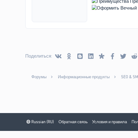
Vkontakte
Odnoklassniki
Blogger
Linked In
Diaspora
Facebook
Twitt
Поделиться:
Форумы
Информационные продукты
SEO & S
Russian (RU)
Обратная связь
Условия и правила
Пол