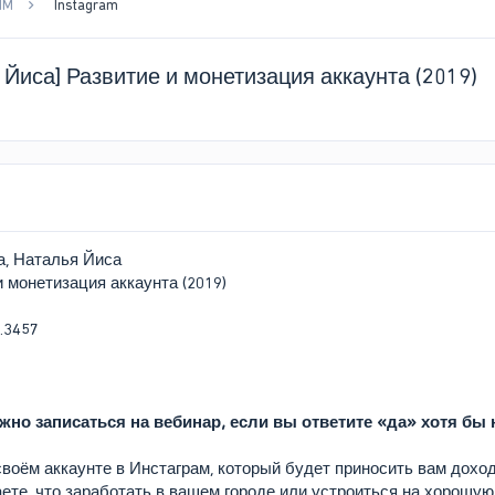
MM
Instagram
Йиса] Развитие и монетизация аккаунта (2019)
, Наталья Йиса
и монетизация аккаунта (2019)
но записаться на вебинар, если вы ответите «да» хотя бы н
воём аккаунте в Инстаграм, который будет приносить вам дохо
аете, что заработать в вашем городе или устроиться на хорошу