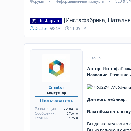
Форумы
Информационные продукты
SEO & S
[Инстафабрика, Наталья 
Instagram
А
Д
Creator
491
11.09.19
в
а
т
т
о
а
р
н
т
а
11.09.19
е
ч
м
а
Автор:
Инстафабрика
ы
л
Название:
Развитие 
а
Creator
Модератор
Для кого вебинар:
Пользователь
Регистрация
22.04.18
Вам обязательно нуж
Сообщения
27.616
Реакции
1.940
Вы давно мечтали о с
Вы из региона и счит