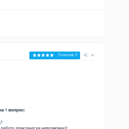
Голосов: 0
#1
а 1 вопрос:
д?
ю работу практически невозможно?