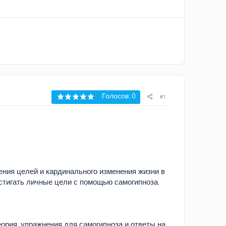
Голосов: 0
#1
ения целей и кардинального изменения жизни в
стигать личные цели с помощью самогипноза.
ория, упражнения для самогипноза и ответы на