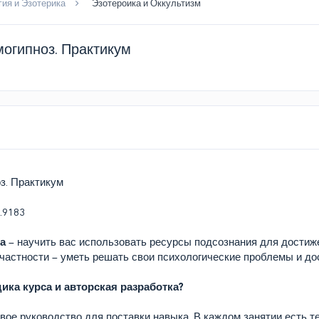
ия и Эзотерика
Эзотероика и Оккультизм
могипноз. Практикум
з. Практикум
са
– научить вас использовать ресурсы подсознания для достиж
 частности – уметь решать свои психологические проблемы и до
ика курса и авторская разработка?
ое руководство для поставки навыка. В каждом занятии есть те