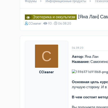
Форумы
Информационные продукты
Психолог
[Яна Лан] Са
Эзотерика и оккультизм
А
Д
CCleaner
93
04.08.20
в
а
т
т
о
а
р
н
т
а
04.08.20
C
е
ч
м
а
Автор:
Яна Лан
ы
л
Название:
Самогипно
а
CCleaner
Основная цель кур
лучшую сторону. И в
В чем состоит метод
Вы получаете пошагов