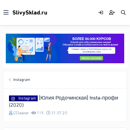
Instagram
[Юлия Родочинская] Insta-профи
Instagram
(2020)
А
Д
CCleaner
115
31.07.20
в
а
т
т
о
а