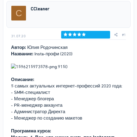
р
н
CCleaner
C
т
а
е
ч
м
а
ы
л
а
#1
31.07.20
Голосов: 0
Автор:
Юлия Родочинская
Название:
Insta-профи (2020)
Описание:
5 самых актуальных интернет-профессий 2020 года:
- SMM-специалист
- Менеджер блогера
- PR-менеджер аккаунта
- Администратор Директа
- Менеджер по созданию макетов
Программа курса: