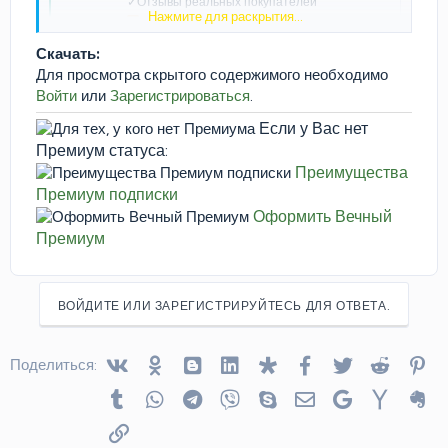
✓Отзывы реальных покупателей
Нажмите для раскрытия...
www.livemaster.ru
Скачать:
Для просмотра скрытого содержимого необходимо
Войти
или
Зарегистрироваться
.
Если у Вас нет
Премиум статуса:
Преимущества
Премиум подписки
Оформить Вечный
Премиум
ВОЙДИТЕ ИЛИ ЗАРЕГИСТРИРУЙТЕСЬ ДЛЯ ОТВЕТА.
Vkontakte
Odnoklassniki
Blogger
Linked In
Diaspora
Facebook
Twitter
Reddit
Pin
Поделиться:
Tumblr
WhatsApp
Telegram
Viber
Skype
Электронная почта
Google
Yahoo
Ev
Ссылка