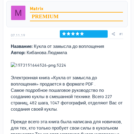
р
н
Matrix
M
т
а
PREMIUM
е
ч
м
а
ы
л
а
#1
07.11.19
Голосов: 0
Название:
Кукла от замысла до воплощения
Автор:
Кибанова Людмила
Электронная книга «Кукла от замысла до
воплощения» продается в формате PDF .
Самое подробное пошаговое руководство по
созданию куклы в смешанной технике. Всего 227
страниц, 482 шага, 1047 фотографий, отделяют Вас от
создания своей куклы.
Прежде всего эта книга была написана для новичков,
для тех, кто только пробует свои силы в кукольном