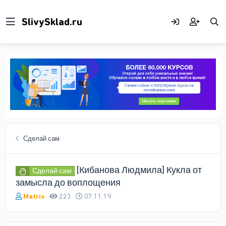
Сделай сам
[Кибанова Людмила] Кукла от
Сделай сам
замысла до воплощения
А
Д
Matrix
223
07.11.19
в
а
т
т
о
а