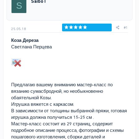
SaiboT
S
т
а
е
ч
м
а
ы
л
а
#1
25.05.18
Голосов: 0
Коза Дереза
Светлана Перцева
Предлагаю вашему вниманию мастер-класс по
вязанию сумасбродной, но необыкновенно
обаятельной Козы.
Игрушка вяжется с каркасом.
В зависимости от толщины выбранной пряжи, готовая
игрушка должна получиться 15-25 см .
Мастер-класс состоит из 29 страниц, содержит
подробное описание процесса, фотографии и схемы
пошагового изготовления, сборки деталей и