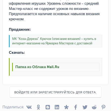
оформления игрушки. Уровень сложности – средний.
Мастер-класс не содержит уроков по вязанию .
Предполагается наличие основных навыков вязания
крючком.
Продажник:
МК "Коза-Дереза". Крючок (описание вязания) – купить в
интернет-магазине на Ярмарке Мастеров с доставкой
Скачать:
Папка из Облака Mail.Ru
ВОЙДИТЕ ИЛИ ЗАРЕГИСТРИРУЙТЕСЬ ДЛЯ ОТВЕТА.
Vkontakte
Odnoklassniki
Blogger
Linked In
Diaspora
Facebook
Twitter
Reddit
Pin
Поделиться: