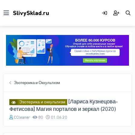
Эзотероика и Оккультизм
[Лариса Кузнецова-
Эзотерика и оккультизм
Фетисова] Магия порталов и зеркал (2020)
А
Д
CCleaner
80
01.06.20
в
а
т
т
о
а