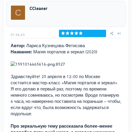
р
н
CCleaner
C
т
а
е
ч
м
а
ы
л
а
#1
01.06.20
Голосов: 0
Автор:
Лариса Кузнецова-Фетисова
Название:
Магия порталов и зеркал (2020)
Здравствуйте! 25 апреля в 12-00 по Москве
состоится мастер-класс «Магия порталов и зеркал».
Я его делаю в первый раз, поэтому по времени
немного сомневаюсь, но посмотрим. Вроде планирую
4 часа, но намеренно поставила на пораньше – чтобы,
если вдруг что, была возможность задержаться
подольше.
⠀
Про зеркальную тему рассказала более-менее