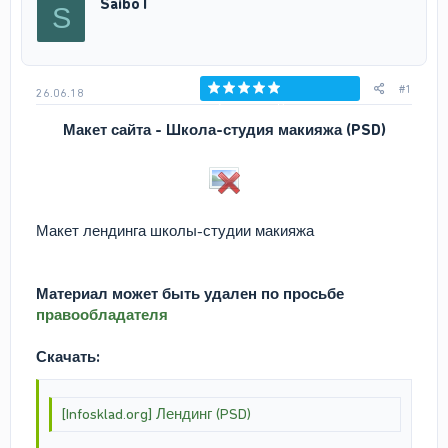
SaiboT
S
т
а
е
ч
м
а
ы
л
а
#1
26.06.18
Голосов: 0
Макет сайта - Школа-студия макияжа (PSD)
Макет лендинга школы-студии макияжа
Материал может быть удален по просьбе
правообладателя
Скачать:
[Infosklad.org] Лендинг (PSD)