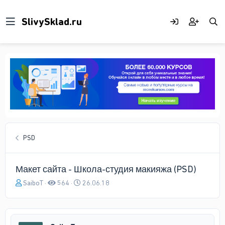
PSD
Макет сайта - Школа-студия макияжа (PSD)
А
Д
SaiboT
564
26.06.18
в
а
т
т
о
а
р
н