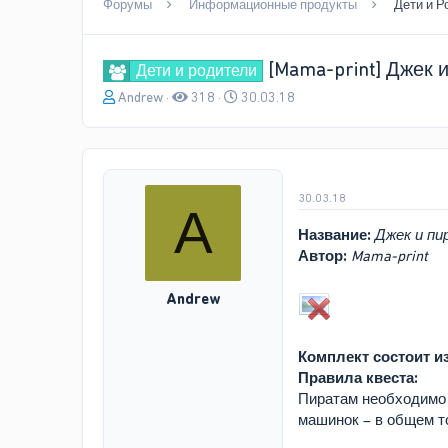
Форумы
Информационные продукты
Дети и Р
[Mama-print] Джек 
Дети и родители
А
Д
Andrew
318
30.03.18
в
а
т
т
о
а
р
н
т
а
30.03.18
A
е
ч
м
а
Название:
Джек и пи
ы
л
Автор:
Mama-print
а
Andrew
Комплект состоит из
Правила квеста:
Пиратам необходимо 
машинок – в общем то