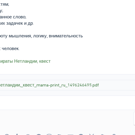
стям;
у;
анное слово;
их задачек и др.
роту мышления, логику, внимательность
х человек.
пираты Нетландии, квест
тландии,_квест_mama-print_ru_1496246495.pdf