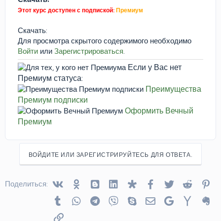
Этот курс доступен с подпиской:
Премиум
Скачать:
Для просмотра скрытого содержимого необходимо
Войти
или
Зарегистрироваться
.
Если у Вас нет
Премиум статуса:
Преимущества
Премиум подписки
Оформить Вечный
Премиум
ВОЙДИТЕ ИЛИ ЗАРЕГИСТРИРУЙТЕСЬ ДЛЯ ОТВЕТА.
Vkontakte
Odnoklassniki
Blogger
Linked In
Diaspora
Facebook
Twitter
Reddit
Pin
Поделиться:
Tumblr
WhatsApp
Telegram
Viber
Skype
Электронная почта
Google
Yahoo
Ev
Ссылка