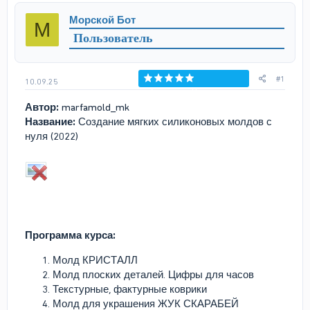
р
н
Морской Бот
М
т
а
Пользователь
е
ч
м
а
ы
л
а
#1
10.09.25
Голосов: 0
Автор:
marfamold_mk
Название:
Создание мягких силиконовых молдов с
нуля (2022)
Программа курса:
Молд КРИСТАЛЛ
Молд плоских деталей. Цифры для часов
Текстурные, фактурные коврики
Молд для украшения ЖУК СКАРАБЕЙ