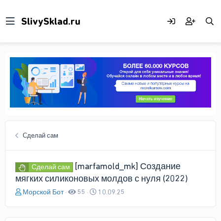
Сделай сам
[marfamold_mk] Создание
Сделай сам
мягких силиконовых молдов с нуля (2022)
А
Д
Морской Бот
55
10.09.25
в
а
т
т
о
а