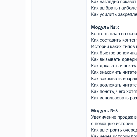
Как наглядно показа
Как выбрать наиболе
Как усилить закрепле
Модуль №5:
Контент-план на осно
Как составить контен
Истории каких типов н
Как быстро вспомина
Как вызывать довери
Как доказать и показ
Как знакомить читат
Как закрывать возра
Как вовлекать читат
Как понять, чего хот
Как использовать раз
Модуль №6
Увеличение продаж в
с помощью историй
Как выстроить очеред
Как через истории п