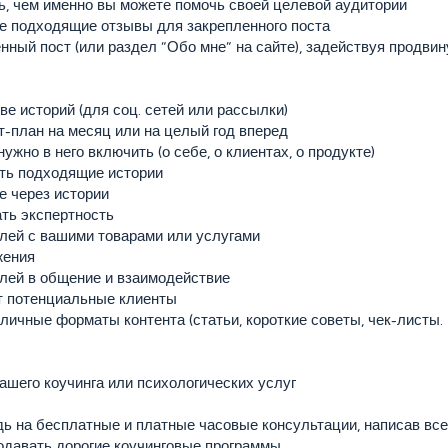
ть, чем именно вы можете помочь своей целевой аудитории
е подходящие отзывы для закрепленного поста
нный пост (или раздел “Обо мне” на сайте), задействуя продвин
ве историй (для соц. сетей или рассылки)
т-план на месяц или на целый год вперед
ужно в него включить (о себе, о клиентах, о продукте)
ть подходящие истории
е через истории
ать экспертность
елей с вашими товарами или услугами
жения
елей в общение и взаимодействие
ят потенциальные клиенты
личные форматы контента (статьи, короткие советы, чек-листы. 
ашего коучинга или психологических услуг
ь на бесплатные и платные часовые консультации, написав всего
родавать дорогие коучинговые программы