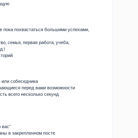
ющую
те пока похвастаться большими успехами,
о, семья, первая работа, учеба,
д.)
торий.
ю или собеседника
ывающиеся перед вами возможности
сть всего несколько секунд.
 вас”
аны в закрепленном посте