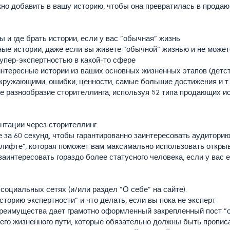
жно добавить в вашу историю, чтобы она превратилась в прода
и где брать истории, если у вас “обычная” жизнь
ные истории, даже если вы живете “обычной” жизнью и не може
упер-экспертностью в какой-то сфере
интересные истории из ваших основных жизненных этапов (детств
кружающими, ошибки, ценности, самые большие достижения и т.
е разнообразие сторителлинга, используя 52 типа продающих ис
нтации через сторителлинг.
е за 60 секунд, чтобы гарантированно заинтересовать аудитори
в лифте”, которая поможет вам максимально использовать откр
заинтересовать гораздо более статусного человека, если у вас е
социальных сетях (и/или раздел “О себе” на сайте).
сторию экспертности” и что делать, если вы пока не эксперт
реимущества дает грамотно оформленный закрепленный пост “о
го жизненного пути, которые обязательно должны быть пропис