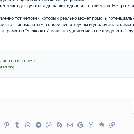
еллинга достучаться до ваших идеальных клиентов. Не тратя в
 именно тот человек, который реально может помочь потенциаль
й стать знаменитым в своей нише коучем и увеличить стоимость
нг грамотно “упаковать” ваше предложение, а не продавать “коуч
иллион на историях
lad.org
er
Reddit
Pinterest
Tumblr
WhatsApp
Telegram
Viber
Skype
Электронная почта
Google
Yahoo
Evernote
Ссылка