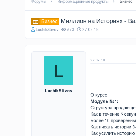
Форумы
Информационные продукты
Бизнес
Миллион на Историях - В
Бизнес
А
Д
LuchikSlivov
673
27.02.18
в
а
т
т
о
а
р
н
т
а
27.02.18
L
е
ч
м
а
ы
л
а
LuchikSlivov
О курсе
Модуль №1:
Структура продающей
Как в течение 5 секу
Более 10 проверенны
Как писать истории 3-
Как усилить историю 