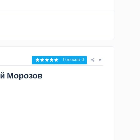
Голосов: 0
#1
ий Морозов