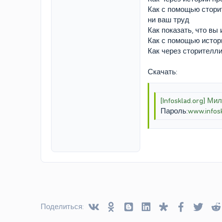
Как с помощью сторит
ни ваш труд
Как показать, что вы
Как с помощью истори
Как через сторителли
Скачать:
[Infosklad.org] М
Пароль:
www.infosk
Vkontakte
Odnoklassniki
Blogger
Linked In
Diaspora
Facebook
Twitt
Поделиться: