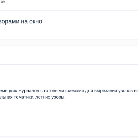
сам
зорами на окно
емецких журналов с готовыми схемами для вырезания узоров на
льная тематика, летние узоры.