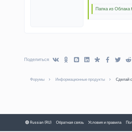
Папка из Облака M
Vkontakte
Odnoklassniki
Blogger
Linked In
Diaspora
Facebook
Twitt
Поделиться:
Форумы
Информационные продукты
Сделай 
Russian (RU)
Обратная связь
Условия и правила
Пол