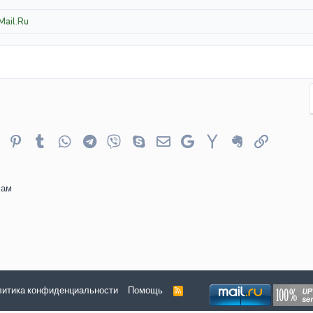
ail.Ru
er
Reddit
Pinterest
Tumblr
WhatsApp
Telegram
Viber
Skype
Электронная почта
Google
Yahoo
Evernote
Ссылка
сам
итика конфиденциальности
Помощь
R
S
S