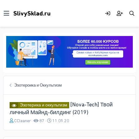
Эзотероика и Оккультизм
[Nova-Tech] Твой
Эзотерика и оккультизм
личный Майнд-билдинг (2019)
А
Д
CCleaner
87
11.05.20
в
а
т
т
о
а