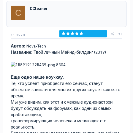
р
н
CCleaner
C
т
а
е
ч
м
а
ы
л
а
#1
11.05.20
Голосов: 0
Автор:
Nova-Tech
Название:
Твой личный Майнд-билдинг (2019)
Еще одно наше ноу-хау.
Те, кто успеет приобрести его сейчас, станут
объектом зависти для многих других спустя какое-то
время.
Мы уже видим, как этот и смежные аудионастрои
будут обсуждать на форумах, как одни из самых
«работающих»,
трансформирующих человека и меняющих его
реальность.