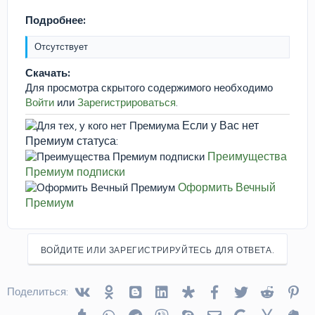
Подробнее:
Отсутствует
Скачать:
Для просмотра скрытого содержимого необходимо
Войти
или
Зарегистрироваться
.
Если у Вас нет
Премиум статуса:
Преимущества
Премиум подписки
Оформить Вечный
Премиум
ВОЙДИТЕ ИЛИ ЗАРЕГИСТРИРУЙТЕСЬ ДЛЯ ОТВЕТА.
Vkontakte
Odnoklassniki
Blogger
Linked In
Diaspora
Facebook
Twitter
Reddit
Pin
Поделиться:
Tumblr
WhatsApp
Telegram
Viber
Skype
Электронная почта
Google
Yahoo
Ev