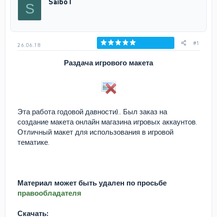
SaiboT
S
т
а
е
ч
м
а
ы
л
а
#1
26.06.18
Голосов: 0
Раздача игрового макета
Эта работа годовой давности).. Был заказ на
создание макета онлайн магазина игровых аккаунтов.
Отличный макет для использования в игровой
тематике.
Материал может быть удален по просьбе
правообладателя
Скачать: