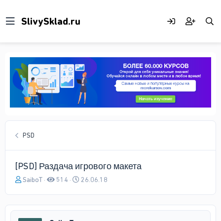
PSD
[PSD] Раздача игрового макета
А
Д
SaiboT
514
26.06.18
в
а
т
т
о
а
р
н