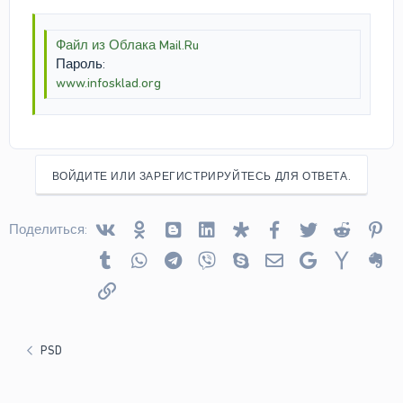
Файл из Облака Mail.Ru
Пароль:
www.infosklad.org
ВОЙДИТЕ ИЛИ ЗАРЕГИСТРИРУЙТЕСЬ ДЛЯ ОТВЕТА.
Vkontakte
Odnoklassniki
Blogger
Linked In
Diaspora
Facebook
Twitter
Reddit
Pin
Поделиться:
Tumblr
WhatsApp
Telegram
Viber
Skype
Электронная почта
Google
Yahoo
Ev
Ссылка
PSD