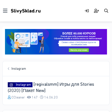
Instagram
[regivalsmm] Игры для Stories
Instagram
(2020) [Пакет New]
А
Д
CCleaner
147
14.06.20
в
а
т
т
о
а