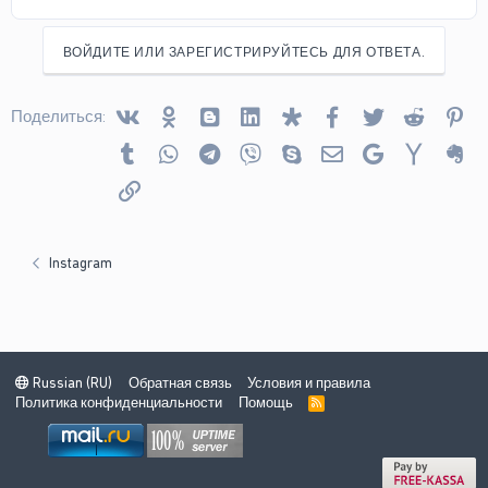
ВОЙДИТЕ ИЛИ ЗАРЕГИСТРИРУЙТЕСЬ ДЛЯ ОТВЕТА.
Vkontakte
Odnoklassniki
Blogger
Linked In
Diaspora
Facebook
Twitter
Reddit
Pin
Поделиться:
Tumblr
WhatsApp
Telegram
Viber
Skype
Электронная почта
Google
Yahoo
Ev
Ссылка
Instagram
Russian (RU)
Обратная связь
Условия и правила
Политика конфиденциальности
Помощь
R
S
S