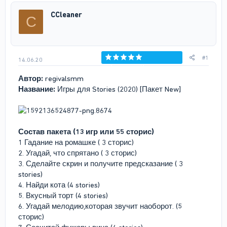
р
н
CCleaner
C
т
а
е
ч
м
а
ы
л
а
#1
14.06.20
Голосов: 0
Автор:
regivalsmm
Название:
Игры для Stories (2020) [Пакет New]
Состав пакета (13 игр или 55 сторис)
1 Гадание на ромашке ( 3 сторис)
2. Угадай, что спрятано ( 3 сторис)
3. Сделайте скрин и получите предсказание ( 3
stories)
4. Найди кота (4 stories)
5. Вкусный торт (4 stories)
6. Угадай мелодию,которая звучит наоборот. (5
сторис)