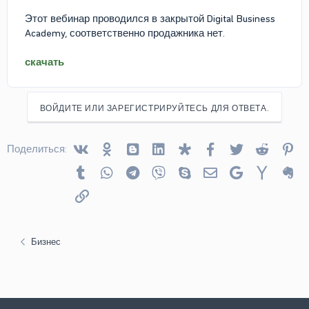
Этот вебинар проводился в закрытой Digital Business
Academy, соответственно продажника нет.
скачать
ВОЙДИТЕ ИЛИ ЗАРЕГИСТРИРУЙТЕСЬ ДЛЯ ОТВЕТА.
Vkontakte
Odnoklassniki
Blogger
Linked In
Diaspora
Facebook
Twitter
Reddit
Pin
Поделиться:
Tumblr
WhatsApp
Telegram
Viber
Skype
Электронная почта
Google
Yahoo
Ev
Ссылка
Бизнес