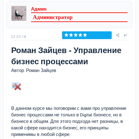
р
н
Админ
т
а
Администратор
е
ч
м
а
ы
л
а
#1
22.03.18
Голосов: 0
Роман Зайцев - Управление
бизнес процеcсами
Автор: Роман Зайцев
В данном курсе мы поговорим с вами про управление
бизнес процессами не только в Digital бизнесе, но в
бизнесе в общем. Для этого подхода нет разницы, в
какой сфере находится бизнес, его принципы
применимы в любой сфере.