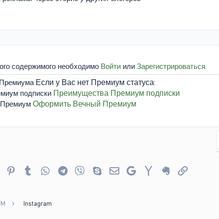
того содержимого необходимо
Войти
или
Зарегистрироваться
.
Если у Вас нет Премиум статуса:
Преимущества Премиум подписки
Оформить Вечный Премиум
er
Reddit
Pinterest
Tumblr
WhatsApp
Telegram
Viber
Skype
Электронная почта
Google
Yahoo
Evernote
Ссылка
MM
Instagram