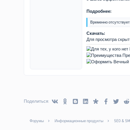
Подробнее:
Временно отсутствует
Скачать:
Для просмотра скры
Vkontakte
Odnoklassniki
Blogger
Linked In
Diaspora
Facebook
Twitt
Поделиться:
Форумы
Информационные продукты
SEO & S