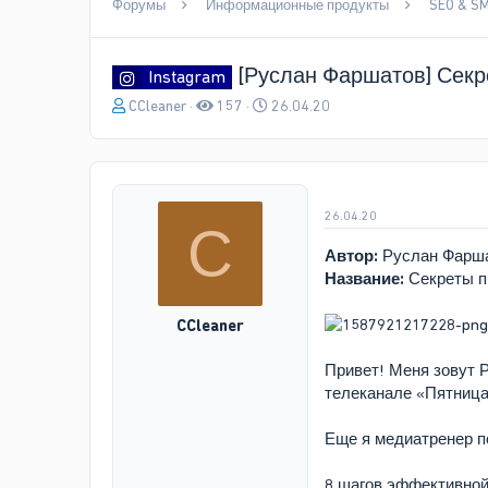
Форумы
Информационные продукты
SEO & S
[Руслан Фаршатов] Секр
Instagram
А
Д
CCleaner
157
26.04.20
в
а
т
т
о
а
р
н
т
а
26.04.20
C
е
ч
м
а
Автор:
Руслан Фарш
ы
л
Название:
Секреты п
а
CCleaner
Привет! Меня зовут 
телеканале «Пятница»
Еще я медиатренер по
8 шагов эффективной