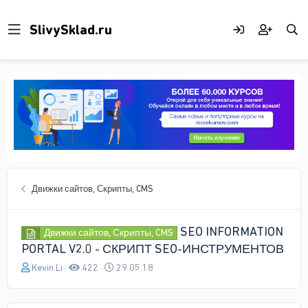
Движки сайтов, Скрипты, CMS
SEO INFORMATION
Движки сайтов, Скрипты, CMS
PORTAL V2.0 - СКРИПТ SEO-ИНСТРУМЕНТОВ
А
Д
Kevin Li
422
29.05.18
в
а
т
т
о
а