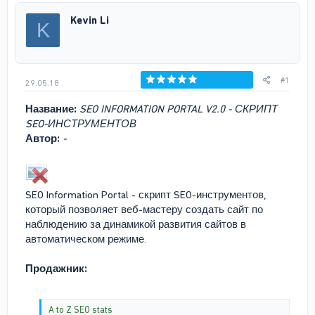
р
н
Kevin Li
K
т
а
е
ч
м
а
ы
л
а
#1
29.05.18
Голосов: 0
Название:
SEO INFORMATION PORTAL V2.0 - СКРИПТ
SEO-ИНСТРУМЕНТОВ
Автор:
-
SEO Information Portal - скрипт SEO-инструментов,
который позволяет веб-мастеру создать сайт по
наблюдению за динамикой развития сайтов в
автоматическом режиме.
Продажник:
A to Z SEO stats