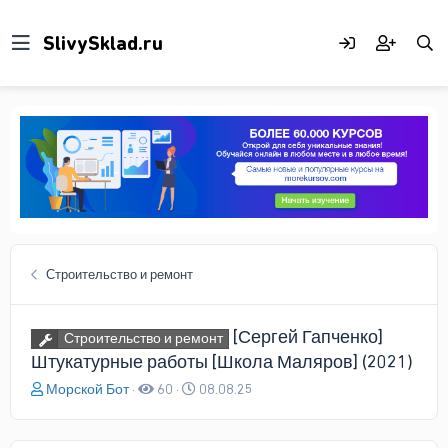
Строительство и ремонт
[Сергей Гапченко]
Строительство и ремонт
Штукатурные работы [Школа Маляров] (2021)
А
Д
Морской Бот
60
08.08.25
в
а
т
т
о
а