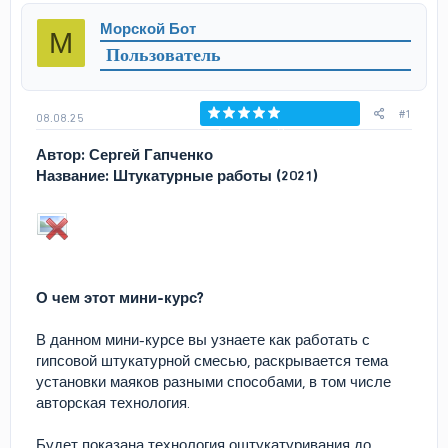
р
н
Морской Бот
М
т
а
Пользователь
е
ч
м
а
ы
л
а
#1
08.08.25
Голосов: 0
Автор: Сергей Гапченко
Название: Штукатурные работы (2021)
О чем этот мини-курс?
В данном мини-курсе вы узнаете как работать с
гипсовой штукатурной смесью, раскрывается тема
установки маяков разными способами, в том числе
авторская технология.
Будет показана технология оштукатуривания до