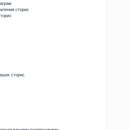
раграм
рмления сторис
сторис
ваших сторис.
рмации вашими подписчиками