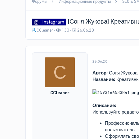
Форумы
Информационные продукты
SEO & S
[Соня Жукова] Креативн
Instagram
А
Д
CCleaner
130
26.06.20
в
а
т
т
о
а
р
н
т
а
26.06.20
C
е
ч
м
а
Автор:
Соня Жукова
ы
л
Название:
Креативные
а
CCleaner
Описание:
Используйте редакто
Профессиональн
пользователь
Оформлять свои