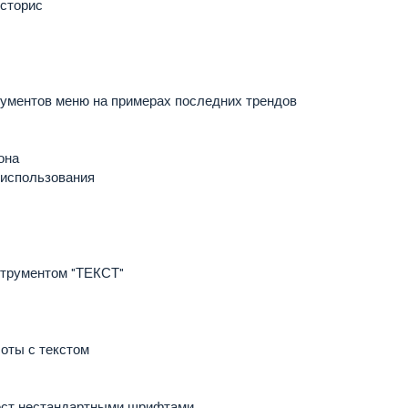
 сторис
ументов меню на примерах последних трендов
она
использования
струментом "ТЕКСТ"
оты с текстом
ест нестандартными шрифтами