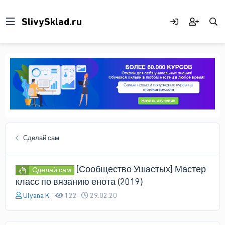
Сделай сам
[Сообщество Ушастых] Мастер
Сделай сам
класс по вязанию енота (2019)
А
Д
Ulyana K.
122
29.02.20
в
а
т
т
о
а