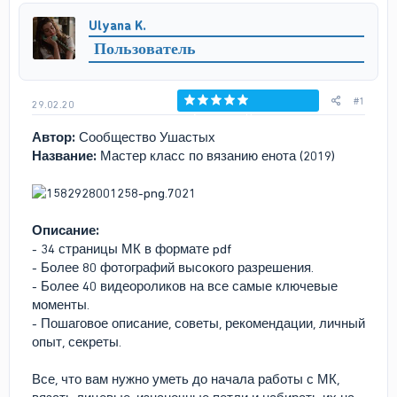
р
н
Ulyana K.
т
а
Пользователь
е
ч
м
а
ы
л
а
#1
29.02.20
Голосов: 0
Автор:
Сообщество Ушастых
Название:
Мастер класс по вязанию енота (2019)
Описание:
- 34 страницы МК в формате pdf
- Более 80 фотографий высокого разрешения.
- Более 40 видеороликов на все самые ключевые
моменты.
- Пошаговое описание, советы, рекомендации, личный
опыт, секреты.
Все, что вам нужно уметь до начала работы с МК,