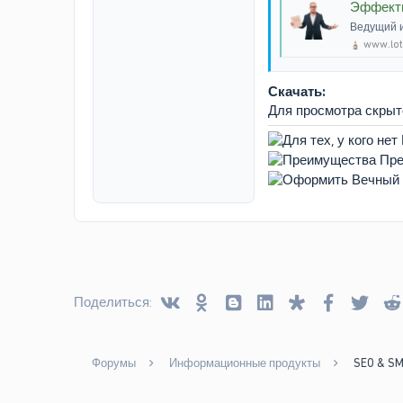
Эффекти
Ведущий 
www.lo
Скачать:
Для просмотра скры
Vkontakte
Odnoklassniki
Blogger
Linked In
Diaspora
Facebook
Twitt
Поделиться:
Форумы
Информационные продукты
SEO & S