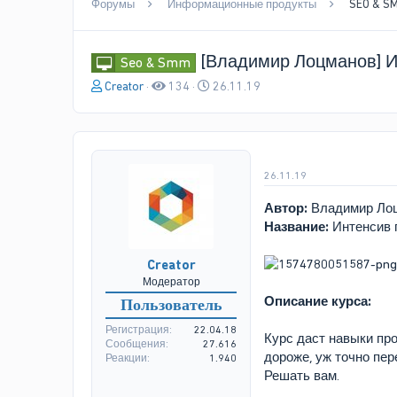
Форумы
Информационные продукты
SEO & S
[Владимир Лоцманов] И
Seo & Smm
А
Д
Creator
134
26.11.19
в
а
т
т
о
а
р
н
т
а
26.11.19
е
ч
м
а
Автор:
Владимир Ло
ы
л
Название:
Интенсив 
а
Creator
Модератор
Описание курса:
Пользователь
Регистрация
22.04.18
Курс даст навыки про
Сообщения
27.616
дороже, уж точно пер
Реакции
1.940
Решать вам.