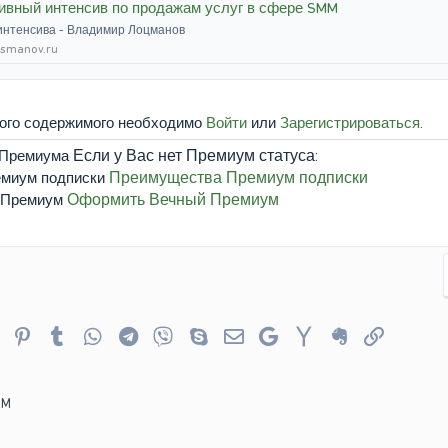
вный интенсив по продажам услуг в сфере SMM
интенсива - Владимир Лоцманов
tsmanov.ru
того содержимого необходимо
Войти
или
Зарегистрироваться
.
Если у Вас нет Премиум статуса:
Преимущества Премиум подписки
Оформить Вечный Премиум
er
Reddit
Pinterest
Tumblr
WhatsApp
Telegram
Viber
Skype
Электронная почта
Google
Yahoo
Evernote
Ссылка
MM