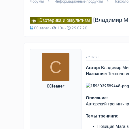
Форумы
Информационные продукты
Психолог
[Владимир Ми
Эзотерика и оккультизм
А
Д
CCleaner
106
29.07.20
в
а
т
т
о
а
р
н
т
а
29.07.20
C
е
ч
м
а
Автор:
Владимир Ми
ы
л
Название:
Технологии
а
CCleaner
Описание:
Авторский тренинг-пр
Темы тренинга:
Позиция Мага в