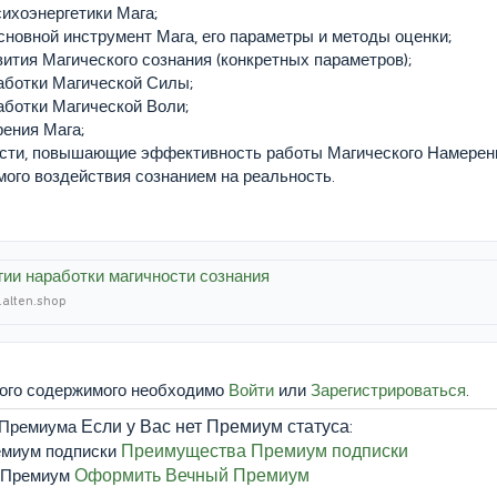
ихоэнергетики Мага;
основной инструмент Мага, его параметры и методы оценки;
вития Магического сознания (конкретных параметров);
аботки Магической Силы;
аботки Магической Воли;
ения Мага;
ости, повышающие эффективность работы Магического Намерен
мого воздействия сознанием на реальность.
гии наработки магичности сознания
.alten.shop
того содержимого необходимо
Войти
или
Зарегистрироваться
.
Если у Вас нет Премиум статуса:
Преимущества Премиум подписки
Оформить Вечный Премиум