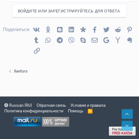
ВОЙДИТЕ ИЛИ ЗАРЕГИСТРИРУЙТЕСЬ ДЛЯ ОТВЕТА.
Vkontakte
Odnoklassniki
Blogger
Linked In
Diaspora
Facebook
Twitter
Reddit
Pin
Поделиться:
Tumblr
WhatsApp
Telegram
Viber
Skype
Электронная почта
Google
Yahoo
Ev
Ссылка
Xenforo
Russian (RU)
Обратная связь
Условия и правила
Политика конфиденциальности
Помощь
R
СВЕ
S
S
СНИ