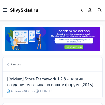
Xenforo
[Вrivium] Store Framework 1.2.8 - плагин
создания магазина на вашем форуме [2016]
А
Д
Andrew
259
11.04.18
в
а
т
т
о
а