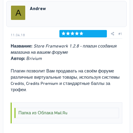
р
н
Andrew
A
т
а
е
ч
м
а
ы
л
а
#1
11.04.18
Голосов: 0
Название:
Store Framework 1.2.8 - плагин создания
магазина на вашем форуме
Автор:
Вrivium
Плагин позволит Вам продавать на своём форуме
различные виртуальные товары, используя системы
Credits, Credits Premium и стандартные баллы за
трофеи.
Папка из Облака Mail.Ru