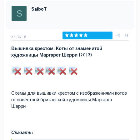
р
н
SaiboT
S
т
а
е
ч
м
а
ы
л
а
#1
25.05.18
Голосов: 0
Вышивка крестом. Коты от знаменитой
художницы Маргарет Шерри (2017)
Схемы для вышивки крестом с изображениями котов
от известной британской художницы Маргарет
Шерри.
Скачать: