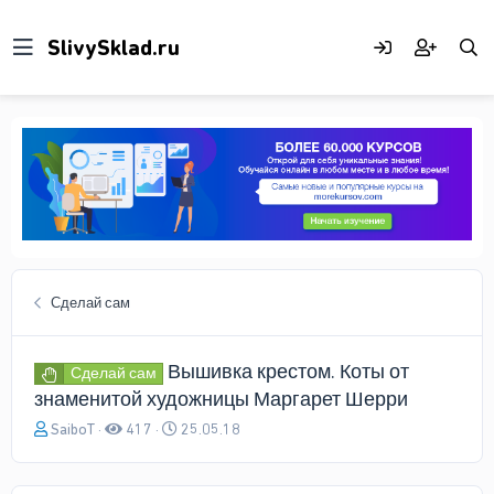
Сделай сам
Вышивка крестом. Коты от
Сделай сам
знаменитой художницы Маргарет Шерри
А
Д
SaiboT
417
25.05.18
в
а
т
т
о
а