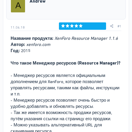
Andrew
A
т
а
е
ч
м
а
ы
л
а
#1
11.04.18
Голосов: 0
Название продукта:
XenForo Resource Manager 1.1.6
Автор:
xenforo.com
Год:
2015
Что такое Менеджер ресурсов (Resource Manager)?
- Менеджер ресурсов является официальным
дополнением для XenForo, которое позволяет
управлять ресурсами, такими как файлы, инструкции
и т.п.
- Менеджер ресурсов позволяет очень быстро и
удобно добавлять и обновлять ресурсы.
- Так же имеется возможность продажи ресурсов,
путём указания ссылки на страницу его продажи.
- Можно указывать альтернативный URL для
скачивания ресурса.