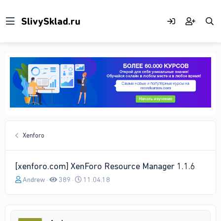
Xenforo
[xenforo.com] XenForo Resource Manager 1.1.6
А
Д
Andrew
389
11.04.18
в
а
т
т
о
а
р
н