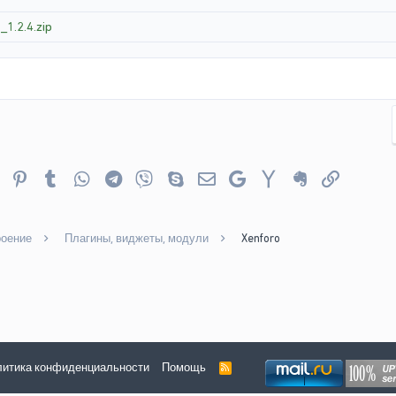
1.2.4.zip
er
Reddit
Pinterest
Tumblr
WhatsApp
Telegram
Viber
Skype
Электронная почта
Google
Yahoo
Evernote
Ссылка
роение
Плагины, виджеты, модули
Xenforo
итика конфиденциальности
Помощь
R
S
S